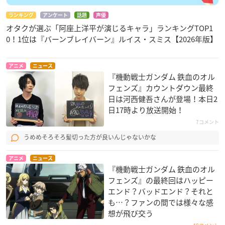
ランキング
アンケート
話題
声優
オタクが選ぶ「阿座上洋平が演じるキャラ」ランキングTOP1
0！1位は『バーンブレイバーン』ルイス・スミス【2026年版】
アニメ
ニュース
『機動戦士ガンダム 鉄血のオル
フェンズ』カウントダウン最終
日は河西健吾さんが登場！本日2
日17時より放送開始！
7コメント
うめめそろそろ髪切った方が良いんじゃないかな
アニメ
ニュース
『機動戦士ガンダム 鉄血のオル
フェンズ』の最終回はハッピー
エンド？バッドエンド？それと
も…？ファンの間では様々な感
想が飛び交う