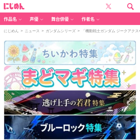
に
じ
め
ん
作品名
声優
舞台俳優
作者名
にじめん
>
ニュース
>
ガンダムシリーズ
> 「機動戦士ガンダム ジークアク