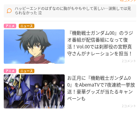
48コメント
ハッピーエンドのはずなのに胸がもやもやして苦しい…涙無しでは見
られなかった 泣
アニメ
ニュース
『機動戦士ガンダム00』のラジ
オ番組が配信番組になって復
活！Vol.00では刹那役の宮野真
守さんがナレーションを担当！
2コメント
アニメ
ニュース
お正月に『機動戦士ガンダム0
0』をAbemaTVで7夜連続一挙放
送！豪華グッズが当たるキャン
ペーンも
2コメント