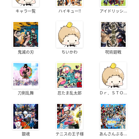
キャラ一覧
ハイキュー!!
アイドリッシ...
鬼滅の刃
ちいかわ
呪術廻戦
刀剣乱舞
忍たま乱太郎
Ｄｒ．ＳＴＯ...
銀魂
テニスの王子様
あんさんぶる...