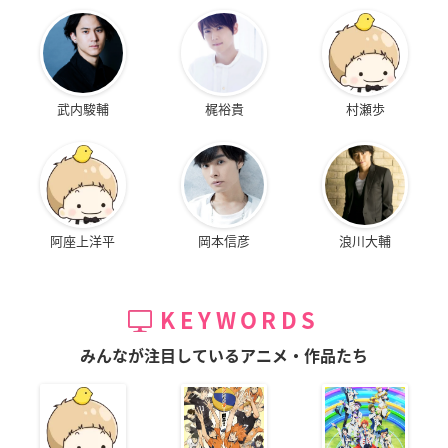
武内駿輔
梶裕貴
村瀬歩
阿座上洋平
岡本信彦
浪川大輔
KEYWORDS
みんなが注目しているアニメ・作品たち