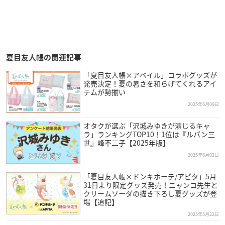
夏目友人帳の関連記事
「夏目友人帳×アベイル」コラボグッズが
発売決定！夏の暑さを和らげてくれるアイ
テムが勢揃い
2025年6月09日
オタクが選ぶ「沢城みゆきが演じるキャ
ラ」ランキングTOP10！1位は『ルパン三
世』峰不二子【2025年版】
2025年6月02日
「夏目友人帳×ドンキホーテ/アピタ」5月
31日より限定グッズ発売！ニャンコ先生と
クリームソーダの描き下ろし夏グッズが登
場【追記】
2025年5月22日