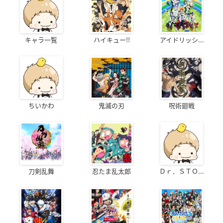
キャラ一覧
ハイキュー!!
アイドリッシ...
ちいかわ
鬼滅の刃
呪術廻戦
刀剣乱舞
忍たま乱太郎
Ｄｒ．ＳＴＯ...