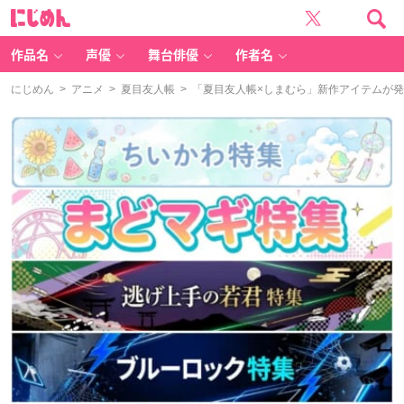
に
じ
め
ん
作品名
声優
舞台俳優
作者名
にじめん
>
アニメ
>
夏目友人帳
> 「夏目友人帳×しまむら」新作アイテムが