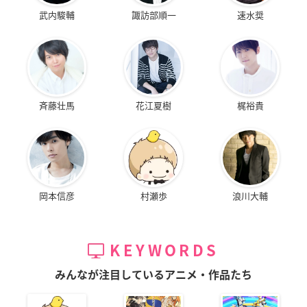
武内駿輔
諏訪部順一
速水奨
斉藤壮馬
花江夏樹
梶裕貴
岡本信彦
村瀬歩
浪川大輔
KEYWORDS
みんなが注目しているアニメ・作品たち