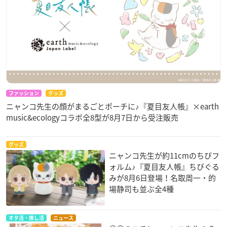
ファッション
グッズ
ニャンコ先生の顔がまるごとポーチに♪『夏目友人帳』×earth
music&ecologyコラボ全8型が8月7日から受注販売
グッズ
ニャンコ先生が約11cmのちびフ
ォルム♪『夏目友人帳』ちびぐる
みが8月6日登場！名取周一・的
場静司も並ぶ全4種
オタ活・推し活
ニュース