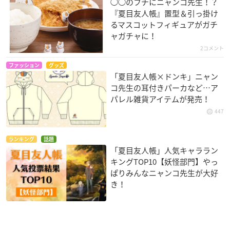
◯◯のフチにニャンコ先生！？
『夏目友人帳』置型＆引っ掛け
るマスコットフィギュアがガチ
ャガチャに！
2コメント
ファッション
グッズ
「夏目友人帳×ドンキ」ニャン
コ先生の耳付きパーカなど…ア
パレル雑貨アイテムが発売！
447
ランキング
話題
「夏目友人帳」人気キャララン
キングTOP10【妖怪部門】やっ
ぱりみんなニャンコ先生が大好
き！