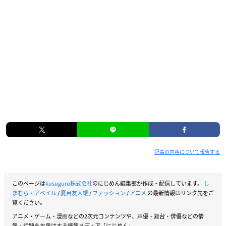
記事の内容について報告する
このページは
kusuguru株式会社
のにじめん編集部が作成・配信しています。
し
まむら・アベイル
/
夏目友人帳
/
ファッション
/
アニメ
の最新情報はリンク先をご
覧ください。
アニメ・ゲーム・漫画などの2次元コンテンツや、声優・舞台・俳優などの情
報・話題をお届けする情報メディア「にじめん」。