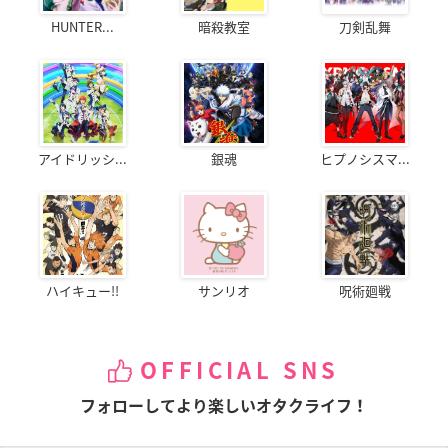
HUNTER...
暗殺教室
刀剣乱舞
アイドリッシ...
銀魂
ヒプノシスマ...
ハイキュー!!
サンリオ
呪術廻戦
OFFICIAL SNS
フォローしてより楽しいオタクライフ！