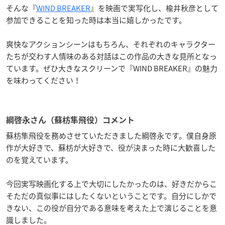
そんな『
WIND BREAKER
』を映画で実写化し、楡井秋彦として
参加できることを知った時は本当に嬉しかったです。
爽快なアクションシーンはもちろん、それぞれのキャラクター
たちが交わす人情味のある対話はこの作品の大きな見所となっ
ています。ぜひ大きなスクリーンで『WIND BREAKER』の魅力
を味わってください！
綱啓永さん（蘇枋隼飛役）コメント
蘇枋隼飛役を務めさせていただきました綱啓永です。僕自身原
作が大好きで、蘇枋が大好きで、役が決まった時に大歓喜した
のを覚えています。
今回実写映画化する上で大切にしたかったのは、好きだからこ
そただの真似事にはしたくないということです。自分にしかで
きない、この役が自分である意味を考えた上で演じることを意
識しました。