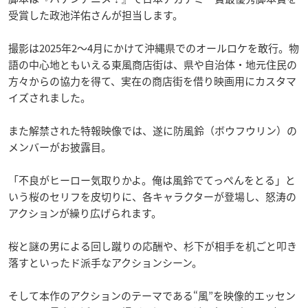
受賞した政池洋佑さんが担当します。
撮影は2025年2〜4月にかけて沖縄県でのオールロケを敢行。物
語の中心地ともいえる東風商店街は、県や自治体・地元住民の
方々からの協力を得て、実在の商店街を借り映画用にカスタマ
イズされました。
また解禁された特報映像では、遂に防風鈴（ボウフウリン）の
メンバーがお披露目。
「不良がヒーロー気取りかよ。俺は風鈴でてっぺんをとる」と
いう桜のセリフを皮切りに、各キャラクターが登場し、怒涛の
アクションが繰り広げられます。
桜と謎の男による回し蹴りの応酬や、杉下が相手を机ごと叩き
落すといったド派手なアクションシーン。
そして本作のアクションのテーマである“風”を映像的エッセン