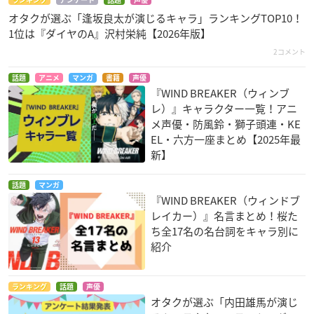
オタクが選ぶ「逢坂良太が演じるキャラ」ランキングTOP10！
1位は『ダイヤのA』沢村栄純【2026年版】
2コメント
話題
アニメ
マンガ
書籍
声優
『WIND BREAKER（ウィンブ
レ）』キャラクター一覧！アニ
メ声優・防風鈴・獅子頭連・KE
EL・六方一座まとめ【2025年最
新】
話題
マンガ
『WIND BREAKER（ウィンドブ
レイカー）』名言まとめ！桜た
ち全17名の名台詞をキャラ別に
紹介
ランキング
話題
声優
オタクが選ぶ「内田雄馬が演じ