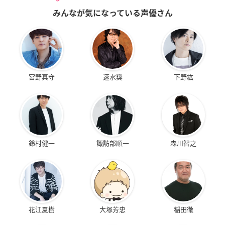
みんなが気になっている声優さん
宮野真守
速水奨
下野紘
鈴村健一
諏訪部順一
森川智之
花江夏樹
大塚芳忠
稲田徹