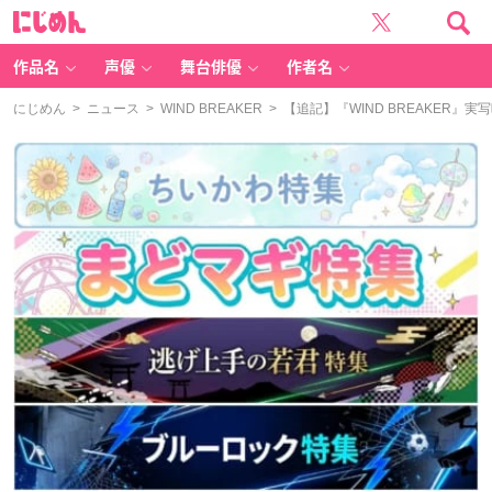
に
じ
め
ん
作品名
声優
舞台俳優
作者名
にじめん
>
ニュース
>
WIND BREAKER
> 【追記】『WIND BREAKER