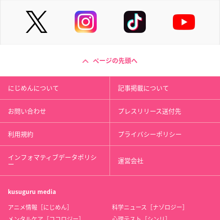
ページの先頭へ
にじめんについて
記事掲載について
お問い合わせ
プレスリリース送付先
利用規約
プライバシーポリシー
インフォマティブデータポリシ
運営会社
ー
kusuguru
media
アニメ情報［にじめん］
科学ニュース［ナゾロジー］
メンタルケア［ココロジー］
心理テスト［シンリ］