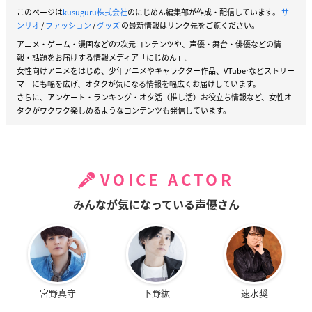
このページは
kusuguru株式会社
のにじめん編集部が作成・配信しています。
サ
ンリオ
/
ファッション
/
グッズ
の最新情報はリンク先をご覧ください。
アニメ・ゲーム・漫画などの2次元コンテンツや、声優・舞台・俳優などの情
報・話題をお届けする情報メディア「にじめん」。
女性向けアニメをはじめ、少年アニメやキャラクター作品、VTuberなどストリー
マーにも幅を広げ、オタクが気になる情報を幅広くお届けしています。
さらに、アンケート・ランキング・オタ活（推し活）お役立ち情報など、女性オ
タクがワクワク楽しめるようなコンテンツも発信しています。
VOICE ACTOR
みんなが気になっている声優さん
宮野真守
下野紘
速水奨