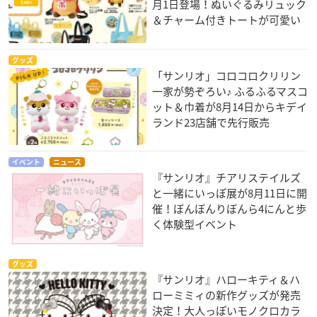
月1日登場！ぬいぐるみリュック
＆チャーム付きトートが可愛い
グッズ
「サンリオ」コロコロクリリン
一家が勢ぞろい♪ ふるふるマスコ
ット＆巾着が8月14日からキデイ
ランド23店舗で先行販売
イベント
ニュース
『サンリオ』チアリステイルズ
と一緒にいっぽ展が8月11日に開
催！ぼんぼんりぼんら4にんと歩
く体験型イベント
グッズ
『サンリオ』ハローキティ＆ハ
ローミミィの新作グッズが発売
決定！大人っぽいモノクロカラ