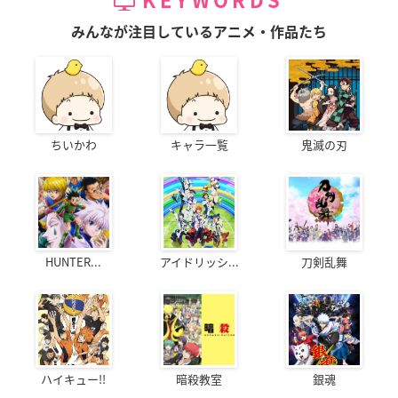
KEYWORDS
みんなが注目しているアニメ・作品たち
ちいかわ
キャラ一覧
鬼滅の刃
HUNTER...
アイドリッシ...
刀剣乱舞
ハイキュー!!
暗殺教室
銀魂