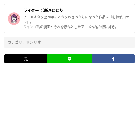
ライター：
渡辺せせり
アニメオタク歴20年。オタクのきっかけになった作品は『名探偵コナ
ン』。
ジャンプ系の漫画やそれを原作としたアニメ作品が特に好き。
カテゴリ :
サンリオ