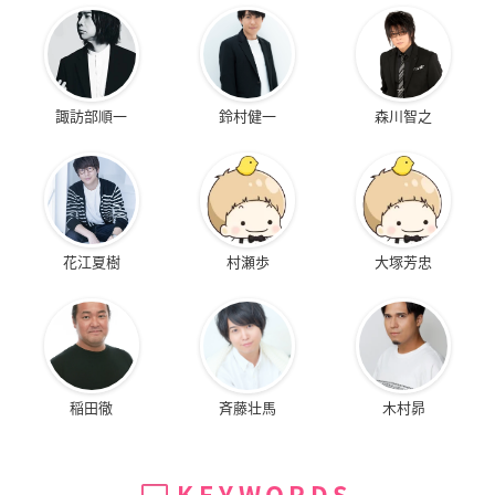
諏訪部順一
鈴村健一
森川智之
花江夏樹
村瀬歩
大塚芳忠
稲田徹
斉藤壮馬
木村昴