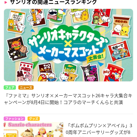
サンリオの関連ニュースランキング
フェア
ニュース
『ファミマ』サンリオ×メーカーマスコット26キャラ大集合キ
ャンペーンが8月4日に開始！コアラのマーチくんらと共演
ファッション
グッズ
「ポムポムプリン×アベイル」3
0周年アニバーサリーグッズが8