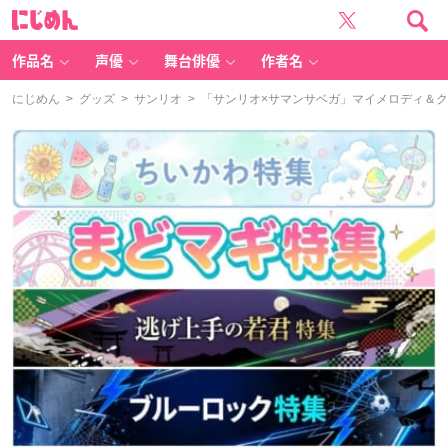
に
じ
め
ん
作品名
声優
舞台俳優
作者名
にじめん
>
グッズ
>
サンリオ
> 「サンリオ×サマンサベガ」マイメロディ＆