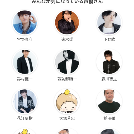
みんなが気になっている声優さん
宮野真守
速水奨
下野紘
鈴村健一
諏訪部順一
森川智之
花江夏樹
大塚芳忠
稲田徹