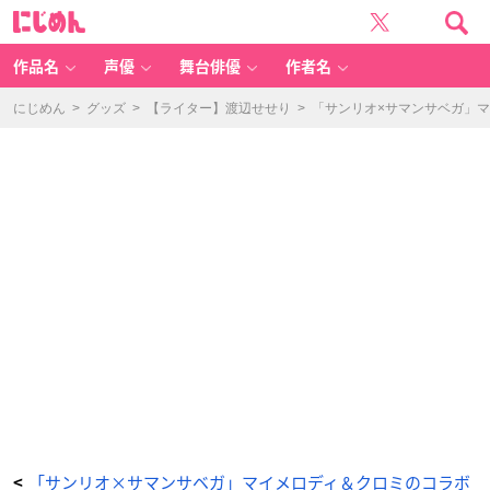
「サ
に
ン
じ
リ
め
オ
ん
×
サ
作品名
声優
舞台俳優
作者名
マ
ン
サ
ベ
にじめん
>
グッズ
>
【ライター】渡辺せせり
>
「サンリオ×サマンサベガ」
ガ」
コ
ラ
ボ
商
品
-
ア
ニ
メ
情
報
サ
イ
ト
に
じ
め
ん
「サンリオ×サマンサベガ」マイメロディ＆クロミのコラボ
<