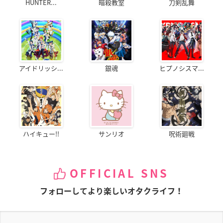
HUNTER...
暗殺教室
刀剣乱舞
アイドリッシ...
銀魂
ヒプノシスマ...
ハイキュー!!
サンリオ
呪術廻戦
OFFICIAL SNS
フォローしてより楽しいオタクライフ！