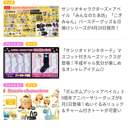
グッズ
サンリオキャラクターズ×アベ
イル 「みんなのたあ坊」「こぎ
みゅん」バースデーグッズ＆日
焼けシリーズが4月29日発売！
ファッション
グッズ
「サンリオ×ドンキホーテ」マ
スコット付きルーズソックスが
登場！平成ギャル気分が楽しめ
るオシャレアイテム◎
ファッション
グッズ
「ポムポムプリン×アベイル」3
0周年アニバーサリーグッズが8
月1日登場！ぬいぐるみリュック
＆チャーム付きトートが可愛い