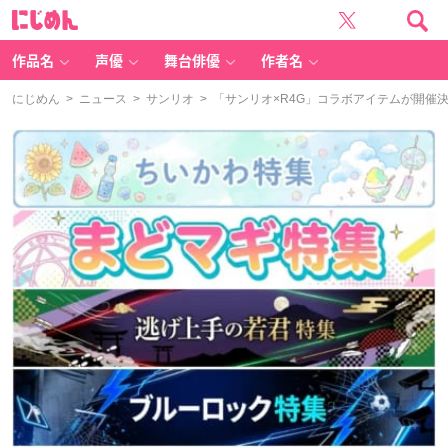
に
じ
め
ん
作品名
声優
舞台俳優
作者名
にじめん
>
ニュース
>
サンリオ
> 「サンリオ×R4G」コラボアイテムが開催