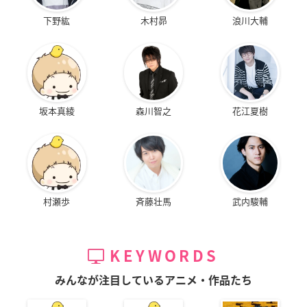
下野紘
木村昴
浪川大輔
坂本真綾
森川智之
花江夏樹
村瀬歩
斉藤壮馬
武内駿輔
KEYWORDS
みんなが注目しているアニメ・作品たち