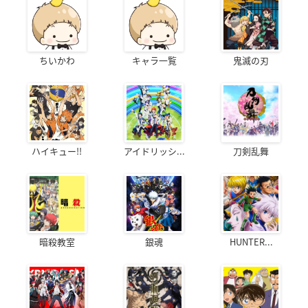
ちいかわ
キャラ一覧
鬼滅の刃
ハイキュー!!
アイドリッシ...
刀剣乱舞
暗殺教室
銀魂
HUNTER...