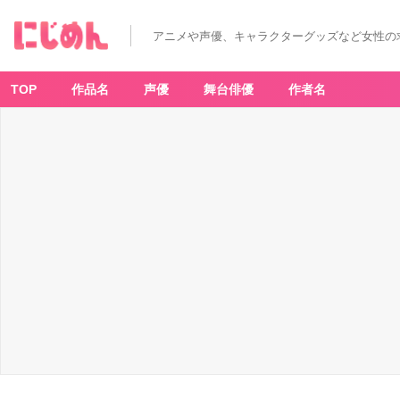
「サ
ン
リ
アニメや声優、キャラクターグッズなど女性の
オ
×
R
4
G」
TOP
作品名
声優
舞台俳優
作者名
ハ
ン
ギ
ョ
ド
ン
ト
ー
ト
バ
ッ
ク
-
ア
ニ
メ
情
報
サ
イ
ト
に
じ
め
ん