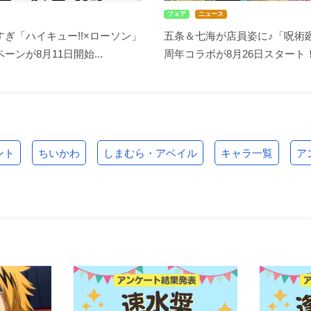
フェア
ニュース
ぎ「ハイキュー!!×ローソン」
五条＆七海が店員姿に♪「呪術廻
ーンが8月11日開始...
周年コラボが8月26日スタート！缶
ント
ちいかわ
しまむら・アベイル
キャラ一覧
ア