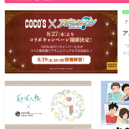
フェ
「
ア
『
コ