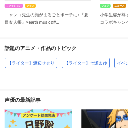
ファッション
グッズ
フェア
ニュース
ニャンコ先生の顔がまるごとポーチに♪『夏
小学生姿が尊す
目友人帳』×earth music&#...
コラボキャンペ
話題のアニメ・作品のトピック
【ライター】渡辺せせり
【ライター】七瀬まゆ
イベ
声優の最新記事