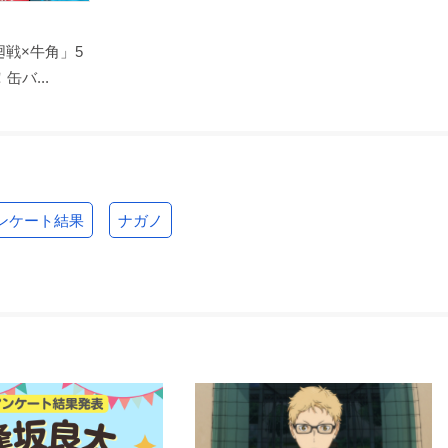
戦×牛角」5
バ...
ンケート結果
ナガノ