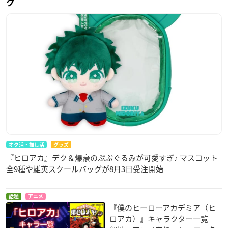
グ
オタ活・推し活
グッズ
『ヒロアカ』デク＆爆豪のぷぷぐるみが可愛すぎ♪ マスコット
全9種や雄英スクールバッグが8月3日受注開始
話題
アニメ
『僕のヒーローアカデミア（ヒ
ロアカ）』キャラクター一覧