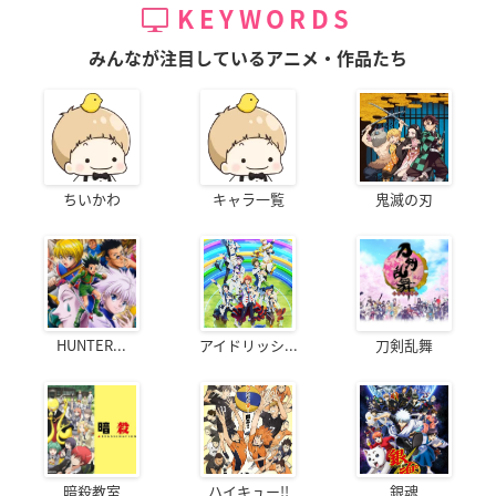
KEYWORDS
みんなが注目しているアニメ・作品たち
ちいかわ
キャラ一覧
鬼滅の刃
HUNTER...
アイドリッシ...
刀剣乱舞
暗殺教室
ハイキュー!!
銀魂