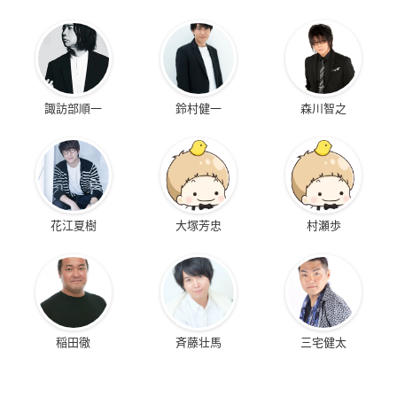
諏訪部順一
鈴村健一
森川智之
花江夏樹
大塚芳忠
村瀬歩
稲田徹
斉藤壮馬
三宅健太