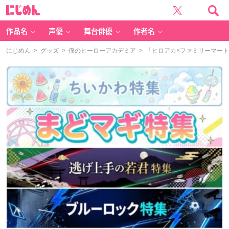
に
じ
め
ん
作品名
声優
舞台俳優
作者名
にじめん
>
グッズ
>
僕のヒーローアカデミア
> 「ヒロアカ×ファミリーマート