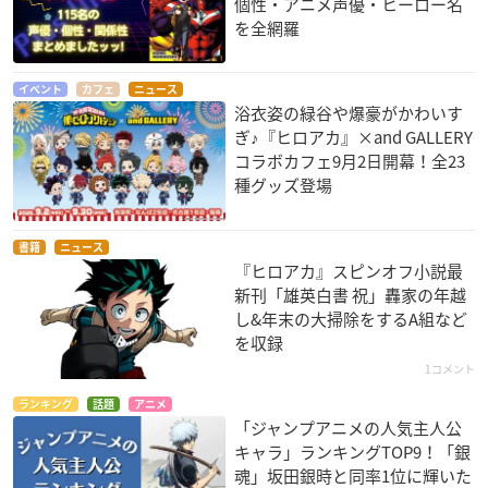
個性・アニメ声優・ヒーロー名
を全網羅
イベント
カフェ
ニュース
浴衣姿の緑谷や爆豪がかわいす
ぎ♪『ヒロアカ』×and GALLERY
コラボカフェ9月2日開幕！全23
種グッズ登場
書籍
ニュース
『ヒロアカ』スピンオフ小説最
新刊「雄英白書 祝」轟家の年越
し&年末の大掃除をするA組など
を収録
1コメント
ランキング
話題
アニメ
「ジャンプアニメの人気主人公
キャラ」ランキングTOP9！「銀
魂」坂田銀時と同率1位に輝いた