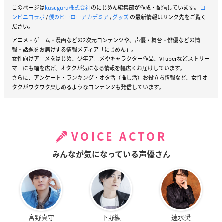
このページは
kusuguru株式会社
のにじめん編集部が作成・配信しています。
コ
ンビニコラボ
/
僕のヒーローアカデミア
/
グッズ
の最新情報はリンク先をご覧く
ださい。
アニメ・ゲーム・漫画などの2次元コンテンツや、声優・舞台・俳優などの情
報・話題をお届けする情報メディア「にじめん」。
女性向けアニメをはじめ、少年アニメやキャラクター作品、VTuberなどストリー
マーにも幅を広げ、オタクが気になる情報を幅広くお届けしています。
さらに、アンケート・ランキング・オタ活（推し活）お役立ち情報など、女性オ
タクがワクワク楽しめるようなコンテンツも発信しています。
VOICE ACTOR
みんなが気になっている声優さん
宮野真守
下野紘
速水奨