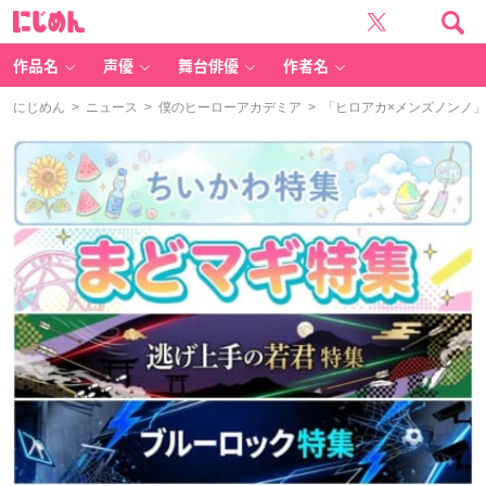
に
じ
め
ん
作品名
声優
舞台俳優
作者名
にじめん
>
ニュース
>
僕のヒーローアカデミア
> 「ヒロアカ×メンズノンノ