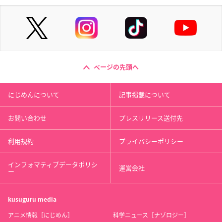
ページの先頭へ
にじめんについて
記事掲載について
お問い合わせ
プレスリリース送付先
利用規約
プライバシーポリシー
インフォマティブデータポリシ
運営会社
ー
kusuguru
media
アニメ情報［にじめん］
科学ニュース［ナゾロジー］