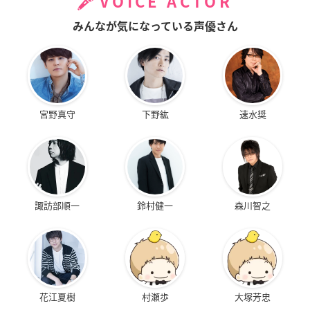
VOICE ACTOR
みんなが気になっている声優さん
宮野真守
下野紘
速水奨
諏訪部順一
鈴村健一
森川智之
花江夏樹
村瀬歩
大塚芳忠