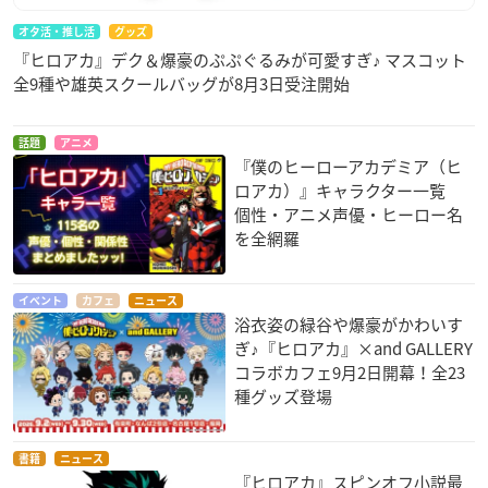
オタ活・推し活
グッズ
『ヒロアカ』デク＆爆豪のぷぷぐるみが可愛すぎ♪ マスコット
全9種や雄英スクールバッグが8月3日受注開始
話題
アニメ
『僕のヒーローアカデミア（ヒ
ロアカ）』キャラクター一覧
個性・アニメ声優・ヒーロー名
を全網羅
イベント
カフェ
ニュース
浴衣姿の緑谷や爆豪がかわいす
ぎ♪『ヒロアカ』×and GALLERY
コラボカフェ9月2日開幕！全23
種グッズ登場
書籍
ニュース
『ヒロアカ』スピンオフ小説最