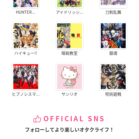
HUNTER...
アイドリッシ...
刀剣乱舞
ハイキュー!!
暗殺教室
銀魂
ヒプノシスマ...
サンリオ
呪術廻戦
OFFICIAL SNS
フォローしてより楽しいオタクライフ！