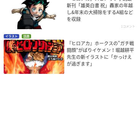
新刊「雄英白書 祝」轟家の年越
し&年末の大掃除をするA組など
を収録
1コメント
イラスト
話題
『ヒロアカ』ホークスの“ガチ戦
闘顔”がばりイケメン！堀越耕平
先生の新イラストに「かっけえ
が過ぎます」