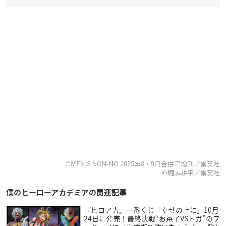
©MEN’S NON-NO 2025年8・9月合併号増刊／集英社
©堀越耕平／集英社
僕のヒーローアカデミアの関連記事
『ヒロアカ』一番くじ「幸せの上に」10月
24日に発売！最終決戦“お茶子VSトガ”のフ