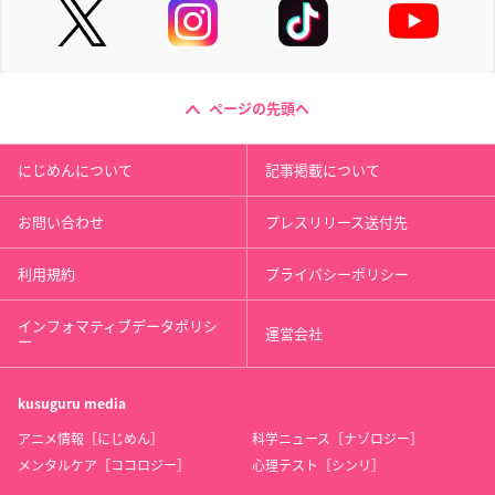
ページの先頭へ
にじめんについて
記事掲載について
お問い合わせ
プレスリリース送付先
利用規約
プライバシーポリシー
インフォマティブデータポリシ
運営会社
ー
kusuguru
media
アニメ情報［にじめん］
科学ニュース［ナゾロジー］
メンタルケア［ココロジー］
心理テスト［シンリ］