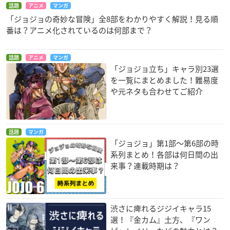
話題
アニメ
マンガ
「ジョジョの奇妙な冒険」全8部をわかりやすく解説！見る順
番は？アニメ化されているのは何部まで？
話題
アニメ
マンガ
「ジョジョ立ち」キャラ別23選
を一覧にまとめました！難易度
や元ネタも合わせてご紹介
話題
マンガ
「ジョジョ」第1部〜第6部の時
系列まとめ！各部は何日間の出
来事？連載時期は？
渋さに痺れるジジイキャラ15
選！『金カム』土方、『ワン