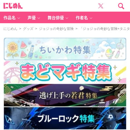
に
じ
め
ん
作品名
声優
舞台俳優
作者名
にじめん
>
グッズ
>
ジョジョの奇妙な冒険
> 「ジョジョの奇妙な冒険×タニ