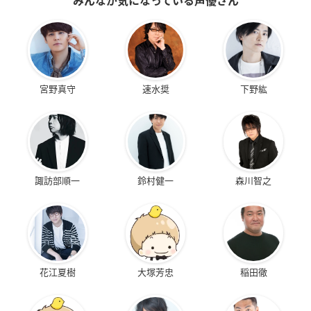
みんなが気になっている声優さん
宮野真守
速水奨
下野紘
諏訪部順一
鈴村健一
森川智之
花江夏樹
大塚芳忠
稲田徹