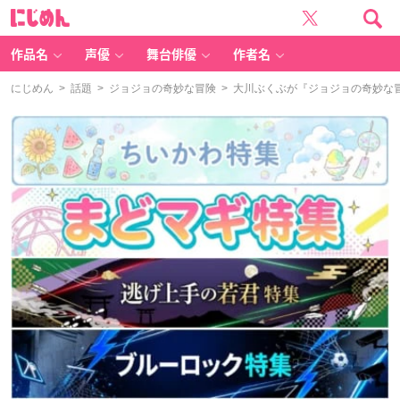
に
じ
め
ん
作品名
声優
舞台俳優
作者名
にじめん
>
話題
>
ジョジョの奇妙な冒険
> 大川ぶくぶが『ジョジョの奇妙な