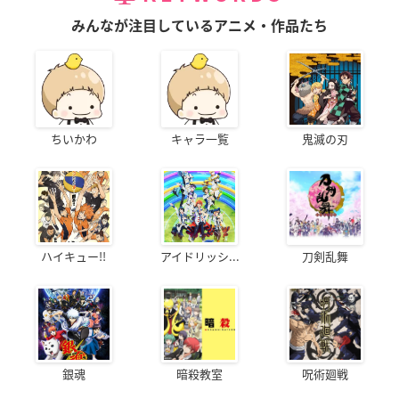
みんなが注目しているアニメ・作品たち
ちいかわ
キャラ一覧
鬼滅の刃
ハイキュー!!
アイドリッシ...
刀剣乱舞
銀魂
暗殺教室
呪術廻戦