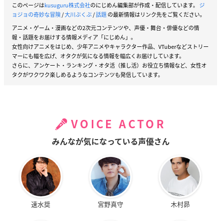
このページは
kusuguru株式会社
のにじめん編集部が作成・配信しています。
ジ
ョジョの奇妙な冒険
/
大川ぶくぶ
/
話題
の最新情報はリンク先をご覧ください。
アニメ・ゲーム・漫画などの2次元コンテンツや、声優・舞台・俳優などの情
報・話題をお届けする情報メディア「にじめん」。
女性向けアニメをはじめ、少年アニメやキャラクター作品、VTuberなどストリー
マーにも幅を広げ、オタクが気になる情報を幅広くお届けしています。
さらに、アンケート・ランキング・オタ活（推し活）お役立ち情報など、女性オ
タクがワクワク楽しめるようなコンテンツも発信しています。
VOICE ACTOR
みんなが気になっている声優さん
速水奨
宮野真守
木村昴