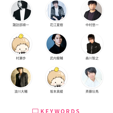
諏訪部順一
花江夏樹
中村悠一
村瀬歩
武内駿輔
森川智之
浪川大輔
坂本真綾
斉藤壮馬
KEYWORDS