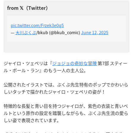
pic.twitter.com/Frzek3e0q5
—
大川ぶくぶ
/bkub (@bkub_comic)
June 12, 2025
ジャイロ・ツェペリは『
ジョジョの奇妙な冒険
第7部 スティー
ル・ボール・ラン』のもう一人の主人公。
公開されたイラストでは、ぶくぶ先生特有のポップでかわいら
しいタッチで描かれたジャイロ・ツェペリの姿が！
特徴的な長髪と青い目を持つジャイロが、紫色の衣装と青いベ
ルトという原作の設定を踏襲しながらも、ぶくぶ先生流の愛ら
しい姿で表現されています。