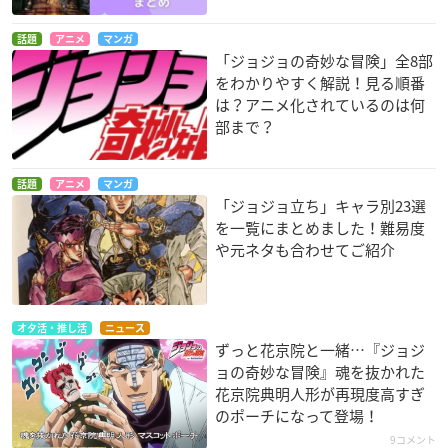
話題
アニメ
マンガ
「ジョジョの奇妙な冒険」全8部
をわかりやすく解説！見る順番
は？アニメ化されているのは何
部まで？
話題
アニメ
マンガ
「ジョジョ立ち」キャラ別23選
を一覧にまとめました！難易度
や元ネタも合わせてご紹介
オタ活・推し活
ニュース
ずっと花京院と一緒…『ジョジ
ョの奇妙な冒険』魂を抜かれた
花京院典明人形が再現度高すぎ
のポーチになって登場！
9コメント