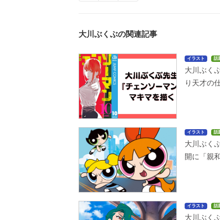
大川ぶくぶの関連記事
イラスト
話
大川ぶく
り天才の
イラスト
話
大川ぶく
開に「親
イラスト
話
大川ぶく