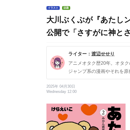
イラスト
話題
大川ぶくぶが『あたし
公開で「さすがに神と
ライター：
渡辺せせり
アニメオタク歴20年。オタ
ジャンプ系の漫画やそれを原
2025年 04月30日
Wednesday 12:00