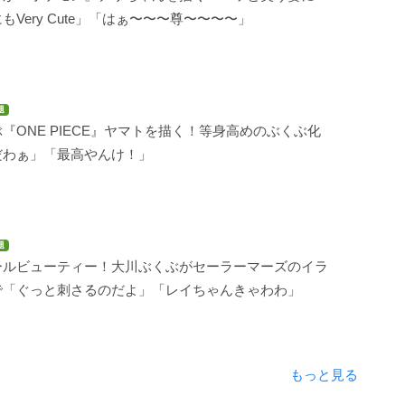
もVery Cute」「はぁ〜〜〜尊〜〜〜〜」
題
『ONE PIECE』ヤマトを描く！等身高めのぶくぶ化
だわぁ」「最高やんけ！」
題
ールビューティー！大川ぶくぶがセーラーマーズのイラ
で「ぐっと刺さるのだよ」「レイちゃんきゃわわ」
もっと見る