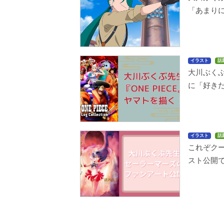
「あまりに
イラスト
話
大川ぶくぶ
に「好き
イラスト
話
これぞク
スト公開