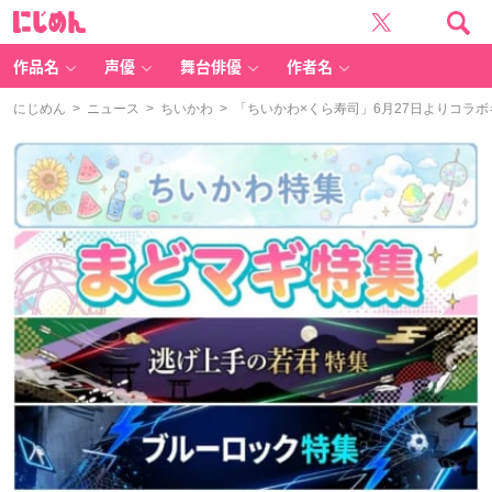
に
じ
め
ん
作品名
声優
舞台俳優
作者名
にじめん
>
ニュース
>
ちいかわ
> 「ちいかわ×くら寿司」6月27日よりコ