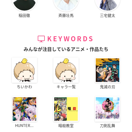
稲田徹
斉藤壮馬
三宅健太
KEYWORDS
みんなが注目しているアニメ・作品たち
ちいかわ
キャラ一覧
鬼滅の刃
HUNTER...
暗殺教室
刀剣乱舞