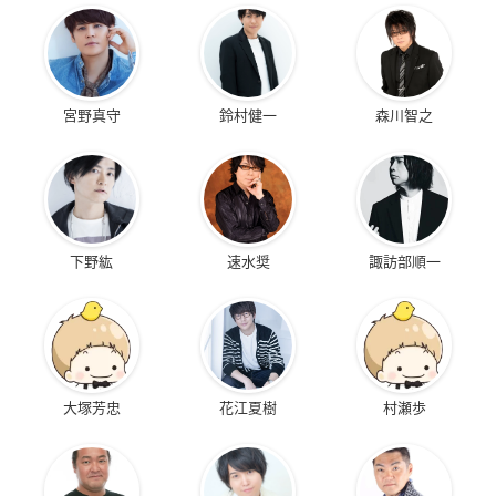
宮野真守
鈴村健一
森川智之
下野紘
速水奨
諏訪部順一
大塚芳忠
花江夏樹
村瀬歩