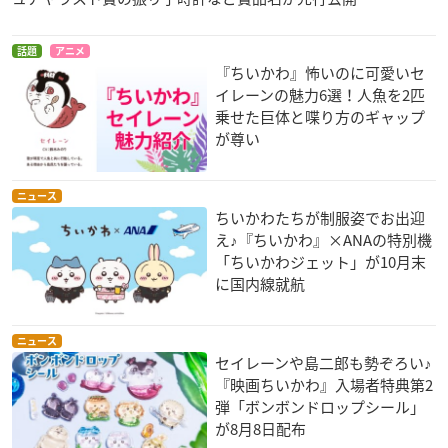
話題
アニメ
『ちいかわ』怖いのに可愛いセ
イレーンの魅力6選！人魚を2匹
乗せた巨体と喋り方のギャップ
が尊い
ニュース
ちいかわたちが制服姿でお出迎
え♪『ちいかわ』×ANAの特別機
「ちいかわジェット」が10月末
に国内線就航
ニュース
セイレーンや島二郎も勢ぞろい♪
『映画ちいかわ』入場者特典第2
弾「ボンボンドロップシール」
が8月8日配布