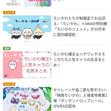
ニュース
ちいかわたちが制服姿でお出迎
え♪『ちいかわ』×ANAの特別機
「ちいかわジェット」が10月末
に国内線就航
話題
ちいかわ構文＆ハチワレやモモ
ンガたち人気キャラの名言まと
め！
ニュース
セイレーンや島二郎も勢ぞろい♪
『映画ちいかわ』入場者特典第2
弾「ボンボンドロップシール」
が8月8日配布