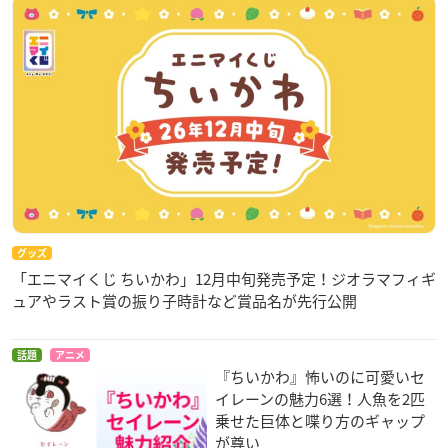
グッズ
「エニマイくじ ちいかわ」12月中旬発売予定！ジオラマフィギ
ュアやラスト賞の振り子時計など賞品名が先行公開
話題
アニメ
『ちいかわ』怖いのに可愛いセ
イレーンの魅力6選！人魚を2匹
乗せた巨体と喋り方のギャップ
が尊い