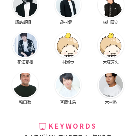
諏訪部順一
鈴村健一
森川智之
花江夏樹
村瀬歩
大塚芳忠
稲田徹
斉藤壮馬
木村昴
KEYWORDS