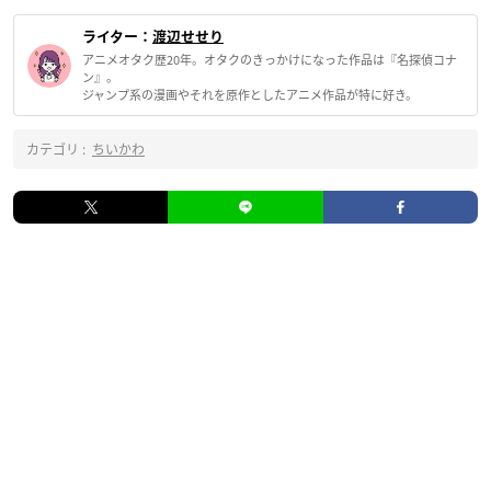
ライター：
渡辺せせり
アニメオタク歴20年。オタクのきっかけになった作品は『名探偵コナ
ン』。
ジャンプ系の漫画やそれを原作としたアニメ作品が特に好き。
カテゴリ :
ちいかわ