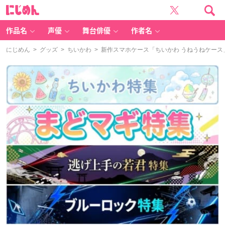
に
じ
め
ん
作品名
声優
舞台俳優
作者名
にじめん
>
グッズ
>
ちいかわ
> 新作スマホケース「ちいかわ うねうねケース