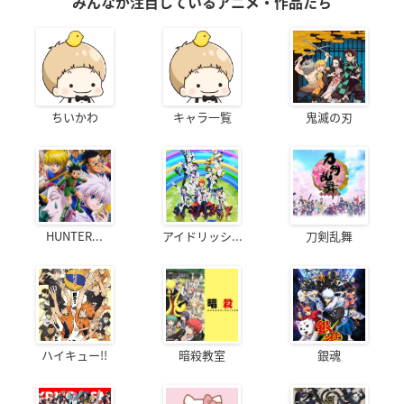
みんなが注目しているアニメ・作品たち
ちいかわ
キャラ一覧
鬼滅の刃
HUNTER...
アイドリッシ...
刀剣乱舞
ハイキュー!!
暗殺教室
銀魂