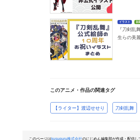
イラスト
話
『刀剣乱
生らの美
このアニメ・作品の関連タグ
【ライター】渡辺せせり
刀剣乱舞
このページは
kusuguru株式会社
のにじめん編集部が作成・配信し