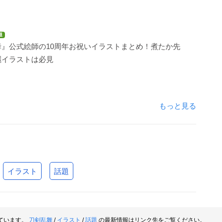
題
舞』公式絵師の10周年お祝いイラストまとめ！煮たか先
麗イラストは必見
もっと見る
イラスト
話題
ています。
刀剣乱舞
/
イラスト
/
話題
の最新情報はリンク先をご覧ください。