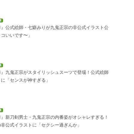
題
舞』公式絵師・七癖みりが九鬼正宗の非公式イラスト公
ッコいいです〜」
題
舞』九鬼正宗がスタイリッシュスーツで登場！公式絵師
トに「センスが神すぎる」
題
舞』新刀剣男士・九鬼正宗の内番姿がオシャレすぎる！
の非公式イラストに「セクシー過ぎんか」