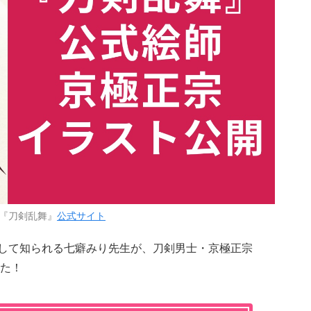
『刀剣乱舞』
公式サイト
師として知られる七癖みり先生が、刀剣男士・京極正宗
た！