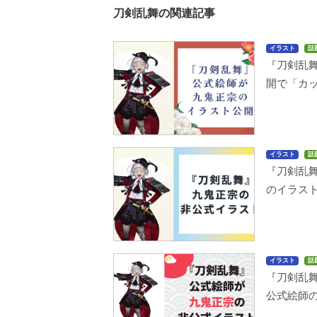
刀剣乱舞の関連記事
イラスト
話
『刀剣乱
開で「カ
イラスト
話
『刀剣乱
のイラス
イラスト
話
『刀剣乱
公式絵師