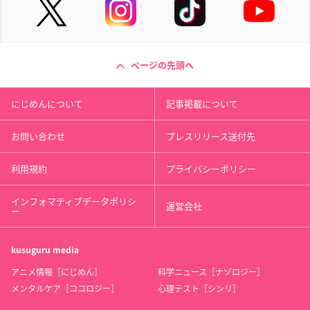
ページの先頭へ
にじめんについて
記事掲載について
お問い合わせ
プレスリリース送付先
利用規約
プライバシーポリシー
インフォマティブデータポリシ
運営会社
ー
kusuguru
media
アニメ情報［にじめん］
科学ニュース［ナゾロジー］
メンタルケア［ココロジー］
心理テスト［シンリ］