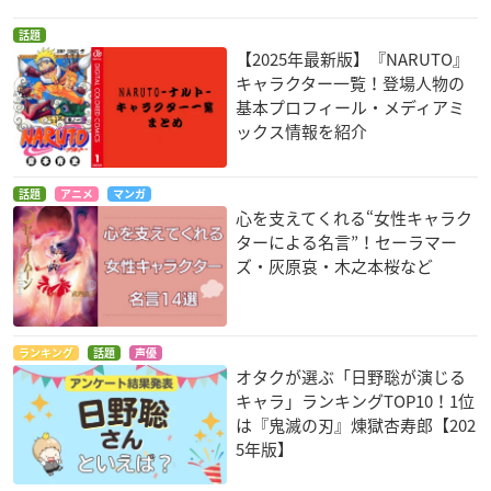
話題
【2025年最新版】『NARUTO』
キャラクター一覧！登場人物の
基本プロフィール・メディアミ
ックス情報を紹介
話題
アニメ
マンガ
心を支えてくれる“女性キャラク
ターによる名言”！セーラマー
ズ・灰原哀・木之本桜など
ランキング
話題
声優
オタクが選ぶ「日野聡が演じる
キャラ」ランキングTOP10！1位
は『鬼滅の刃』煉󠄁獄杏寿郎【202
5年版】