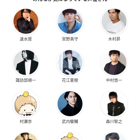
速水奨
宮野真守
木村昴
諏訪部順一
花江夏樹
中村悠一
村瀬歩
武内駿輔
森川智之