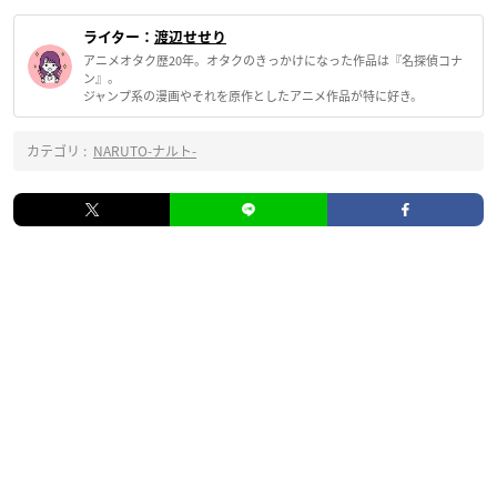
ライター：
渡辺せせり
アニメオタク歴20年。オタクのきっかけになった作品は『名探偵コナ
ン』。
ジャンプ系の漫画やそれを原作としたアニメ作品が特に好き。
カテゴリ :
NARUTO-ナルト-