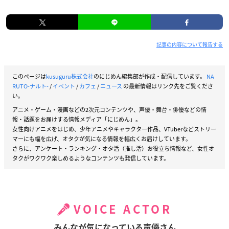
記事の内容について報告する
このページは
kusuguru株式会社
のにじめん編集部が作成・配信しています。
NA
RUTO-ナルト-
/
イベント
/
カフェ
/
ニュース
の最新情報はリンク先をご覧くださ
い。
アニメ・ゲーム・漫画などの2次元コンテンツや、声優・舞台・俳優などの情
報・話題をお届けする情報メディア「にじめん」。
女性向けアニメをはじめ、少年アニメやキャラクター作品、VTuberなどストリー
マーにも幅を広げ、オタクが気になる情報を幅広くお届けしています。
さらに、アンケート・ランキング・オタ活（推し活）お役立ち情報など、女性オ
タクがワクワク楽しめるようなコンテンツも発信しています。
VOICE ACTOR
みんなが気になっている声優さん