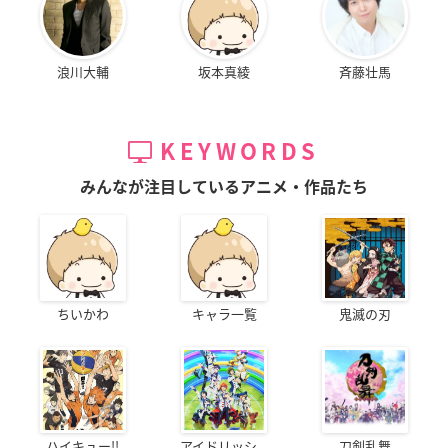
浪川大輔
坂本真綾
斉藤壮馬
KEYWORDS
みんなが注目しているアニメ・作品たち
ちいかわ
キャラ一覧
鬼滅の刃
ハイキュー!!
アイドリッシ...
刀剣乱舞