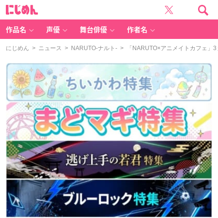
に
じ
め
ん
作品名
声優
舞台俳優
作者名
にじめん
>
ニュース
>
NARUTO-ナルト-
> 「NARUTO×アニメイトカフェ