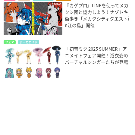
『カゲプロ』LINEを使ってメカ
クシ団と協力しよう！ナゾトキ
街歩き「メカクシティクエストi
n江の島」開催
フェア
ボーカロイド
「初音ミク 2025 SUMMER」ア
ニメイトフェア開催！浴衣姿の
バーチャルシンガーたちが登場