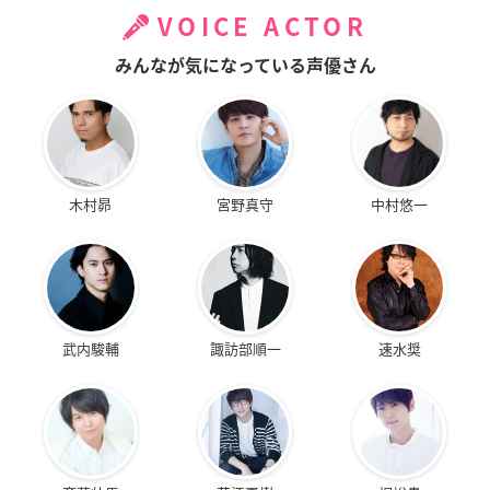
VOICE ACTOR
みんなが気になっている声優さん
木村昴
宮野真守
中村悠一
武内駿輔
諏訪部順一
速水奨