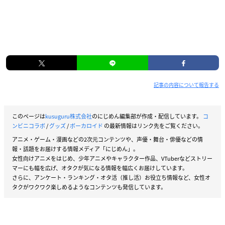
記事の内容について報告する
このページは
kusuguru株式会社
のにじめん編集部が作成・配信しています。
コ
ンビニコラボ
/
グッズ
/
ボーカロイド
の最新情報はリンク先をご覧ください。
アニメ・ゲーム・漫画などの2次元コンテンツや、声優・舞台・俳優などの情
報・話題をお届けする情報メディア「にじめん」。
女性向けアニメをはじめ、少年アニメやキャラクター作品、VTuberなどストリー
マーにも幅を広げ、オタクが気になる情報を幅広くお届けしています。
さらに、アンケート・ランキング・オタ活（推し活）お役立ち情報など、女性オ
タクがワクワク楽しめるようなコンテンツも発信しています。