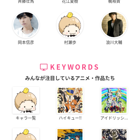
斉藤壮馬
花江夏樹
梶裕貴
岡本信彦
村瀬歩
浪川大輔
KEYWORDS
みんなが注目しているアニメ・作品たち
キャラ一覧
ハイキュー!!
アイドリッシ...