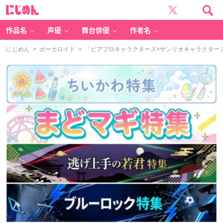
に
じ
め
ん
作品名
声優
舞台俳優
作者名
にじめん
>
ボーカロイド
> 「ピアプロキャラクターズ×サンリオキャラクター