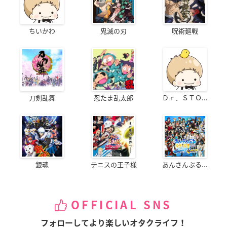
ちいかわ
鬼滅の刃
呪術廻戦
刀剣乱舞
忍たま乱太郎
Ｄｒ．ＳＴＯ...
銀魂
テニスの王子様
あんさんぶる...
OFFICIAL SNS
フォローしてより楽しいオタクライフ！