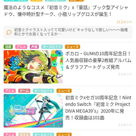
魔法のようなコスメ『初音ミク』x『童話』ブック型アイシャ
ドウ、懐中時計型チーク、小瓶リップグロスが誕生！
12コメント
初音ミクイラスト入ってて可愛いけど キャラなしで欲しい～～～版権
料とかでお高くなってるか…
話題
アニメ
声優
ボーカロイド
ニュース
ボカロ・GUMIの10周年記念日！
人気曲収録の豪華2枚組アルバム
＆グラフアートグッズ発売
2コメント
アニメ
ゲーム
ボーカロイド
ニュース
初音ミクxセガ10周年記念！Nint
endo Switch『初音ミク Project
DIVA MEGA39’s』2020年に発
売！収録曲は101曲
1コメント
アニメ
カフェ
ボーカロイド
ニュース