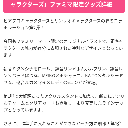
ャラクターズ」ファミマ限定グッズ詳細
ピアプロキャラクターズとサンリオキャラクターズの夢のコラ
ボレーション第2弾！
今回もファミリーマート限定のオリジナルイラストで、両キャ
ラクターの魅力が存分に表現された特別なデザインとなってい
ます。
初音ミク×シナモロール、鏡音リン×ポムポムプリン、鏡音レ
ン×バッドばつ丸、MEIKO×ポチャッコ、KAITO×タキシード
サム、巡音ルカ×マイメロディの6コンビが登場。
第1弾で大好評だったアクリルスタンドに加えて、新たにアクリ
ルチャームとクリアカードも登場し、より充実したラインナッ
プとなっていますよ。
さらに、昨年手に入れることができなかった方に朗報！第1弾