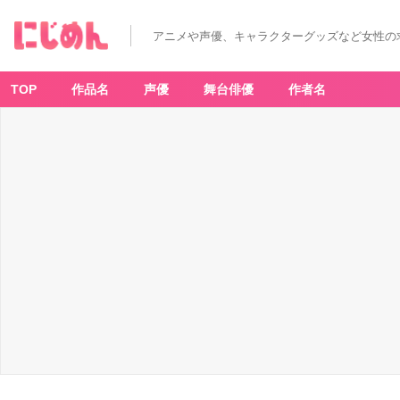
「呪
術
廻
アニメや声優、キャラクターグッズなど女性の
戦
懐
玉・
玉
折
TOP
作品名
声優
舞台俳優
作者名
×
サ
ン
リ
オ
キ
ャ
ラ
ク
タ
ー
ズ」
缶
バ
ッ
ジ
ケ
ー
ス
-
ア
ニ
メ
情
報
サ
イ
ト
に
じ
め
ん