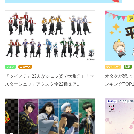
フェア
ニュース
ランキング
話題
『ツイステ』23人がシェフ姿で大集合♪ 「マ
オタクが選ぶ
スターシェフ」アクスタ全22種＆ア...
ンキングTOP10