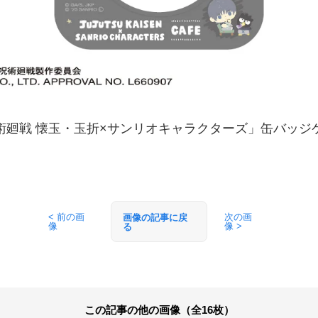
術廻戦 懐玉・玉折×サンリオキャラクターズ」缶バッジ
< 前の画
次の画
画像の記事に戻
像
像 >
る
この記事の他の画像（全16枚）