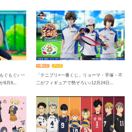
一番くじ
グッズ
もぐもぐ♪ 一
「テニプリ×一番くじ」リョーマ・手塚・不
月8...
二がフィギュアで勢ぞろい♪12月24日...