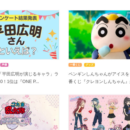
声優
一番くじ
グッズ
「平田広明が演じるキャラ」ラ
ペンギンしんちゃんがアイスを
！1位は『ONE P...
番くじ『クレヨンしんちゃん』が8