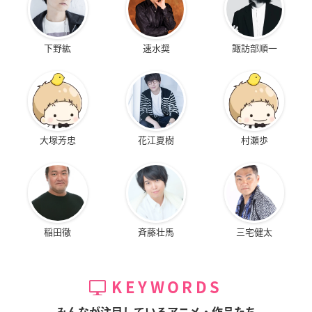
下野紘
速水奨
諏訪部順一
大塚芳忠
花江夏樹
村瀬歩
稲田徹
斉藤壮馬
三宅健太
KEYWORDS