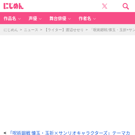
「呪
に
術
じ
廻
め
戦
ん
懐
玉・
作品名
声優
舞台俳優
作者名
玉
折
×
サ
にじめん
>
ニュース
>
【ライター】渡辺せせり
>
「呪術廻戦 懐玉・玉折×
ン
リ
オ
キ
ャ
ラ
ク
タ
ー
ズ」
ア
ク
リ
ル
ク
リ
ッ
プ
-
ア
ニ
メ
情
報
サ
イ
ト
に
じ
め
ん
「呪術廻戦 懐玉・玉折×サンリオキャラクターズ」テーマカ
<