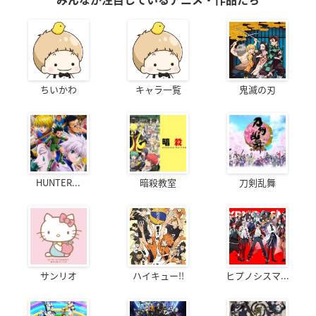
みんなが注目しているアニメ・作品たち
ちいかわ
キャラ一覧
鬼滅の刃
HUNTER...
暗殺教室
刀剣乱舞
サンリオ
ハイキュー!!
ヒプノシスマ...