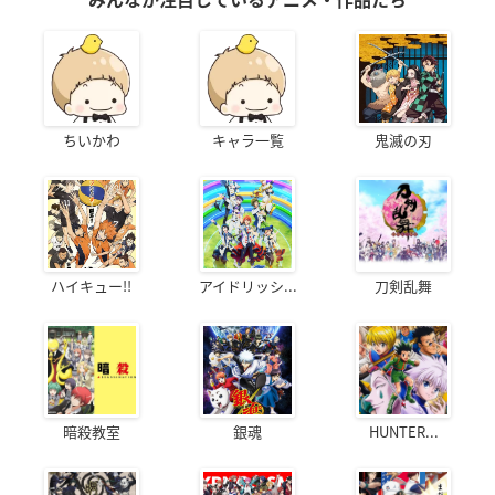
みんなが注目しているアニメ・作品たち
ちいかわ
キャラ一覧
鬼滅の刃
ハイキュー!!
アイドリッシ...
刀剣乱舞
暗殺教室
銀魂
HUNTER...