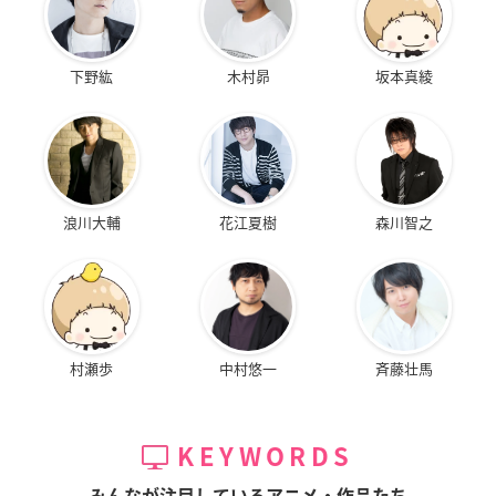
下野紘
木村昴
坂本真綾
浪川大輔
花江夏樹
森川智之
村瀬歩
中村悠一
斉藤壮馬
KEYWORDS