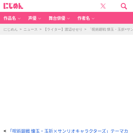
「呪
に
術
じ
廻
め
戦
ん
懐
玉・
作品名
声優
舞台俳優
作者名
玉
折
×
サ
にじめん
>
ニュース
>
【ライター】渡辺せせり
>
「呪術廻戦 懐玉・玉折×
ン
リ
オ
キ
ャ
ラ
ク
タ
ー
ズ」
ア
ク
リ
ル
カ
ラ
ビ
ナ
-
ア
ニ
メ
情
報
サ
イ
ト
に
じ
め
ん
「呪術廻戦 懐玉・玉折×サンリオキャラクターズ」テーマカ
<