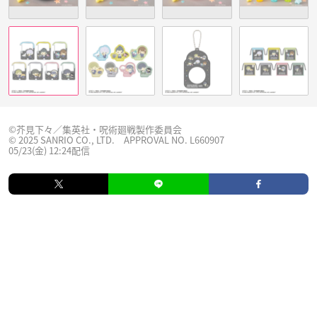
©芥見下々／集英社・呪術廻戦製作委員会
© 2025 SANRIO CO., LTD. APPROVAL NO. L660907
05/23(金) 12:24配信