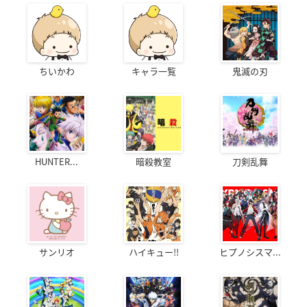
ちいかわ
キャラ一覧
鬼滅の刃
HUNTER...
暗殺教室
刀剣乱舞
サンリオ
ハイキュー!!
ヒプノシスマ...