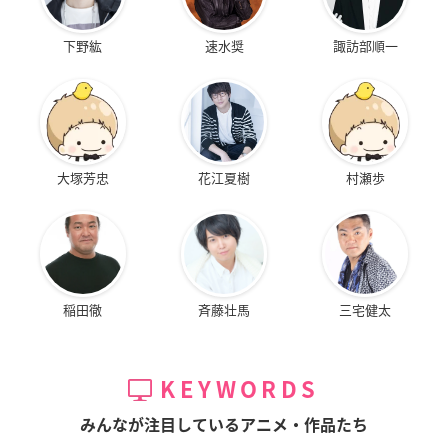
下野紘
速水奨
諏訪部順一
大塚芳忠
花江夏樹
村瀬歩
稲田徹
斉藤壮馬
三宅健太
KEYWORDS
みんなが注目しているアニメ・作品たち