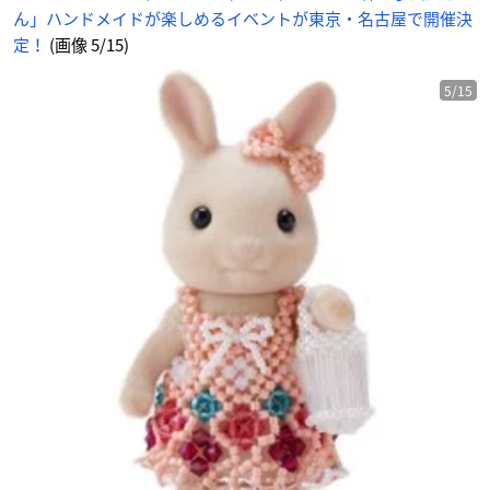
ア
ん」ハンドメイドが楽しめるイベントが東京・名古屋で開催決
ニ
メ
情
定！
(画像 5/15)
報
サ
イ
ト
5/15
に
じ
め
ん