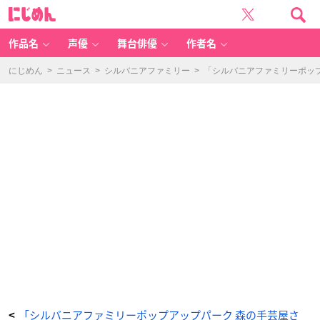
「シ
に
ル
じ
バ
め
ニ
ん
ア
フ
作品名
声優
舞台俳優
作者名
ァ
ミ
リ
ー
にじめん
>
ニュース
>
シルバニアファミリー
>
「シルバニアファミリーポッ
ポ
ッ
プ
ア
ッ
プ
パ
ー
ク
森
の
手
芸
屋
さ
ん」
リ
ゾ
ー
ト
ワ
ン
ピ
ー
ス
（ピ
ン
ク）
お
母
さ
ん
用
「シルバニアファミリーポップアップパーク 森の手芸屋さ
<
-