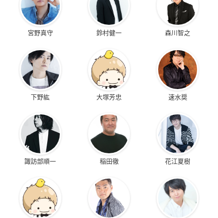
宮野真守
鈴村健一
森川智之
下野紘
大塚芳忠
速水奨
諏訪部順一
稲田徹
花江夏樹