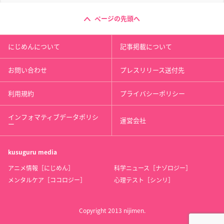
ページの先頭へ
にじめんについて
記事掲載について
お問い合わせ
プレスリリース送付先
利用規約
プライバシーポリシー
インフォマティブデータポリシ
運営会社
ー
kusuguru
media
アニメ情報［にじめん］
科学ニュース［ナゾロジー］
メンタルケア［ココロジー］
心理テスト［シンリ］
Copyright 2013 nijimen.