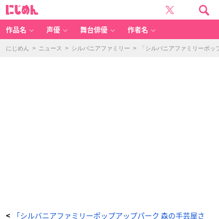
「シ
に
ル
じ
バ
め
ニ
ん
ア
フ
作品名
声優
舞台俳優
作者名
ァ
ミ
リ
ー」
にじめん
>
ニュース
>
シルバニアファミリー
>
「シルバニアファミリーポッ
森
の
手
芸
屋
さ
ん
-
ア
ニ
メ
情
報
サ
イ
ト
に
じ
め
ん
「シルバニアファミリーポップアップパーク 森の手芸屋さ
<