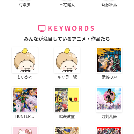
村瀬歩
三宅健太
斉藤壮馬
KEYWORDS
みんなが注目しているアニメ・作品たち
ちいかわ
キャラ一覧
鬼滅の刃
HUNTER...
暗殺教室
刀剣乱舞