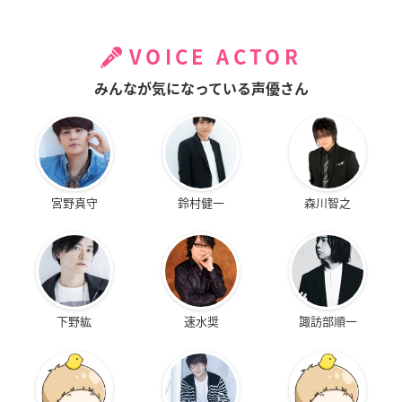
VOICE ACTOR
みんなが気になっている声優さん
宮野真守
鈴村健一
森川智之
下野紘
速水奨
諏訪部順一