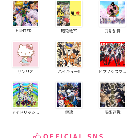
HUNTER...
暗殺教室
刀剣乱舞
サンリオ
ハイキュー!!
ヒプノシスマ...
アイドリッシ...
銀魂
呪術廻戦
OFFICIAL SNS