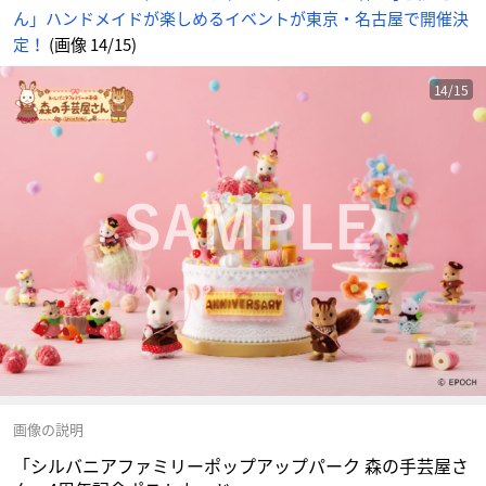
ト
ん」ハンドメイドが楽しめるイベントが東京・名古屋で開催決
に
じ
め
定！
(画像 14/15)
ん
14/15
画像の説明
「シルバニアファミリーポップアップパーク 森の手芸屋さ