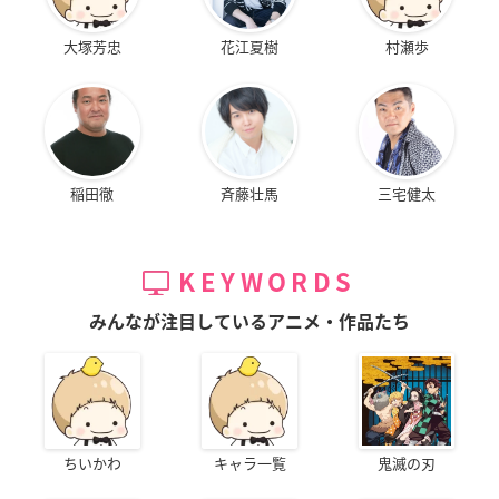
大塚芳忠
花江夏樹
村瀬歩
稲田徹
斉藤壮馬
三宅健太
KEYWORDS
みんなが注目しているアニメ・作品たち
ちいかわ
キャラ一覧
鬼滅の刃