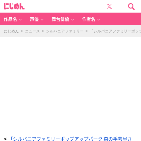
「シ
に
ル
じ
バ
め
ニ
ん
ア
フ
作品名
声優
舞台俳優
作者名
ァ
ミ
リ
ー
にじめん
>
ニュース
>
シルバニアファミリー
>
「シルバニアファミリーポッ
ポ
ッ
プ
ア
ッ
プ
パ
ー
ク
森
の
手
芸
屋
さ
ん」
4
周
年
記
念
ポ
ス
ト
カ
ー
ド
-
ア
ニ
メ
情
報
サ
「シルバニアファミリーポップアップパーク 森の手芸屋さ
<
イ