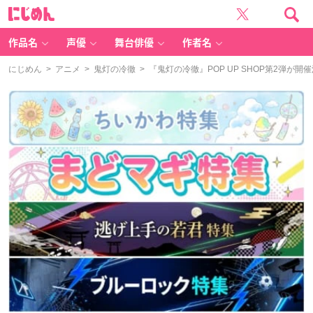
に
じ
め
ん
作品名
声優
舞台俳優
作者名
にじめん
>
アニメ
>
鬼灯の冷徹
> 『鬼灯の冷徹』POP UP SHOP第2弾