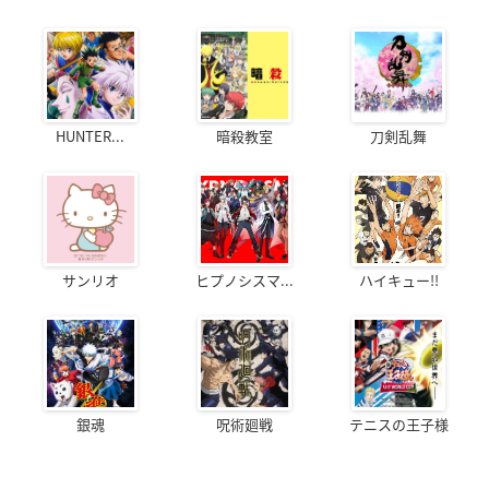
HUNTER...
暗殺教室
刀剣乱舞
サンリオ
ヒプノシスマ...
ハイキュー!!
銀魂
呪術廻戦
テニスの王子様