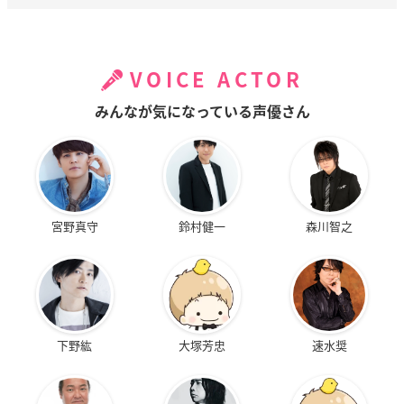
VOICE ACTOR
みんなが気になっている声優さん
宮野真守
鈴村健一
森川智之
下野紘
大塚芳忠
速水奨