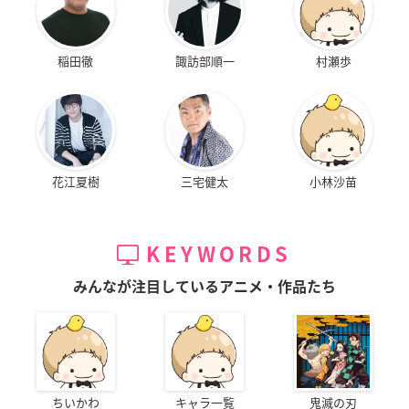
稲田徹
諏訪部順一
村瀬歩
花江夏樹
三宅健太
小林沙苗
KEYWORDS
みんなが注目しているアニメ・作品たち
ちいかわ
キャラ一覧
鬼滅の刃