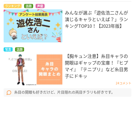
ランキング
話題
声優
みんなが選ぶ「遊佐浩二さんが
演じるキャラといえば？」ラン
キングTOP10！【2023年版】
写真
話題
【胸キュン注意】糸目キャラの
開眼はギャップの宝庫！『ヒプ
マイ』『テニプリ』など糸目男
子にドキッ
24コメント
糸目の開眼も好きだけど、片目隠れの両目チラリも好きです。