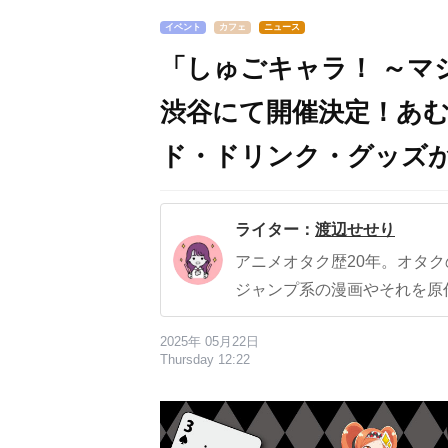
イベント
カフェ
ニュース
「しゅごキャラ！ ～マ
渋谷にて開催決定！あ
ド・ドリンク・グッズ
ライター：
渡辺せせり
アニメオタク歴20年。オタ
ジャンプ系の漫画やそれを原
2025年 05月22日
Thursday 12:22