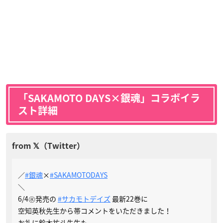
「SAKAMOTO DAYS×銀魂」コラボイラ
スト詳細
／
#銀魂
×
#SAKAMOTODAYS
＼
6/4㊌発売の
#サカモトデイズ
最新22巻に
空知英秋先生から帯コメントをいただきました！
お礼に鈴木祐斗先生も