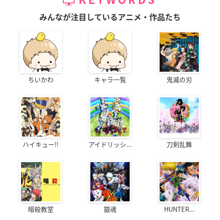
みんなが注目しているアニメ・作品たち
ちいかわ
キャラ一覧
鬼滅の刃
ハイキュー!!
アイドリッシ...
刀剣乱舞
暗殺教室
銀魂
HUNTER...