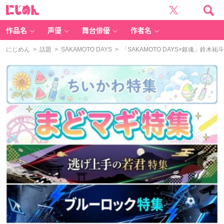
に
じ
め
ん
作品名
声優
舞台俳優
作者名
にじめん
>
話題
>
SAKAMOTO DAYS
> 「SAKAMOTO DAYS×銀魂」