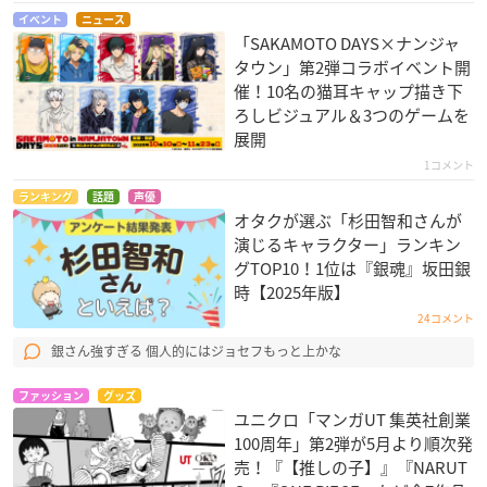
イベント
ニュース
「SAKAMOTO DAYS×ナンジャ
タウン」第2弾コラボイベント開
催！10名の猫耳キャップ描き下
ろしビジュアル＆3つのゲームを
展開
1コメント
ランキング
話題
声優
オタクが選ぶ「杉田智和さんが
演じるキャラクター」ランキン
グTOP10！1位は『銀魂』坂田銀
時【2025年版】
24コメント
銀さん強すぎる 個人的にはジョセフもっと上かな
ファッション
グッズ
ユニクロ「マンガUT 集英社創業
100周年」第2弾が5月より順次発
売！『【推しの子】』『NARUT