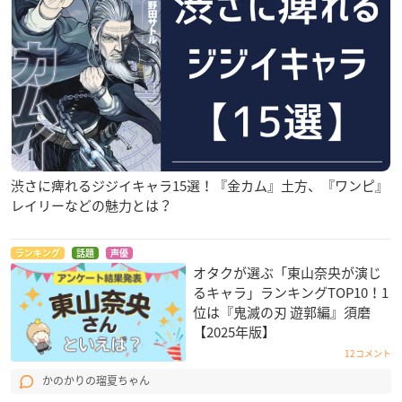
渋さに痺れるジジイキャラ15選！『金カム』土方、『ワンピ』
レイリーなどの魅力とは？
ランキング
話題
声優
オタクが選ぶ「東山奈央が演じ
るキャラ」ランキングTOP10！1
位は『鬼滅の刃 遊郭編』須磨
【2025年版】
12コメント
かのかりの瑠夏ちゃん