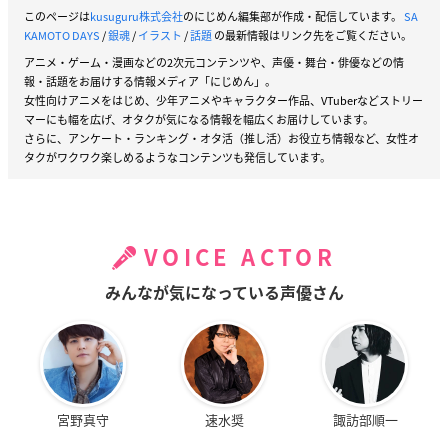
このページは
kusuguru株式会社
のにじめん編集部が作成・配信しています。
SA
KAMOTO DAYS
/
銀魂
/
イラスト
/
話題
の最新情報はリンク先をご覧ください。
アニメ・ゲーム・漫画などの2次元コンテンツや、声優・舞台・俳優などの情
報・話題をお届けする情報メディア「にじめん」。
女性向けアニメをはじめ、少年アニメやキャラクター作品、VTuberなどストリー
マーにも幅を広げ、オタクが気になる情報を幅広くお届けしています。
さらに、アンケート・ランキング・オタ活（推し活）お役立ち情報など、女性オ
タクがワクワク楽しめるようなコンテンツも発信しています。
VOICE ACTOR
みんなが気になっている声優さん
宮野真守
速水奨
諏訪部順一