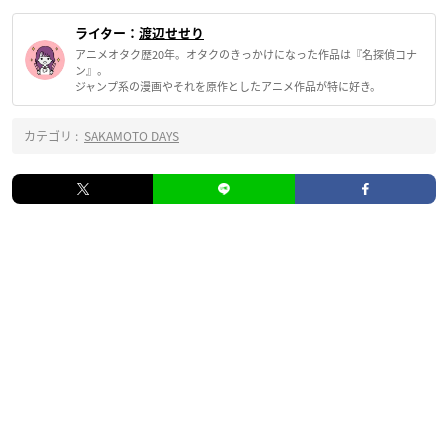
ライター：
渡辺せせり
アニメオタク歴20年。オタクのきっかけになった作品は『名探偵コナ
ン』。
ジャンプ系の漫画やそれを原作としたアニメ作品が特に好き。
カテゴリ :
SAKAMOTO DAYS