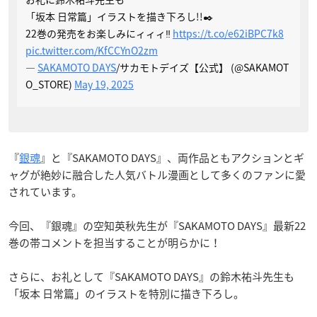
「坂本 日常篇」イラストを描き下ろし!!✒️
22巻の発売をお楽しみにィィィ‼️
https://t.co/e62iBPC7k8
pic.twitter.com/KfCCYnO2zm
—
SAKAMOTO DAYS
/サカモトデイズ【公式】 (@SAKAMOT
O_STORE)
May 19, 2025
『
銀魂
』と『SAKAMOTO DAYS』、両作品ともアクションとギ
ャグが絶妙に融合した人気バトル漫画として多くのファンに愛
されています。
今回、『銀魂』の空知英秋先生が『SAKAMOTO DAYS』最新22
巻の帯コメントを担当することが明らかに！
さらに、お礼として『SAKAMOTO DAYS』の鈴木祐斗先生も
「坂本 日常篇」のイラストを特別に描き下ろし。