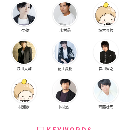
下野紘
木村昴
坂本真綾
浪川大輔
花江夏樹
森川智之
村瀬歩
中村悠一
斉藤壮馬
KEYWORDS