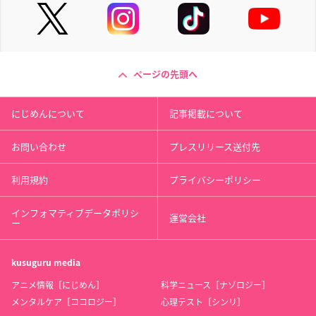
ページの先頭へ
にじめんについて
記事掲載について
お問い合わせ
プレスリリース送付先
利用規約
プライバシーポリシー
インフォマティブデータポリシ
運営会社
ー
kusuguru
media
アニメ情報［にじめん］
科学ニュース［ナゾロジー］
メンタルケア［ココロジー］
心理テスト［シンリ］