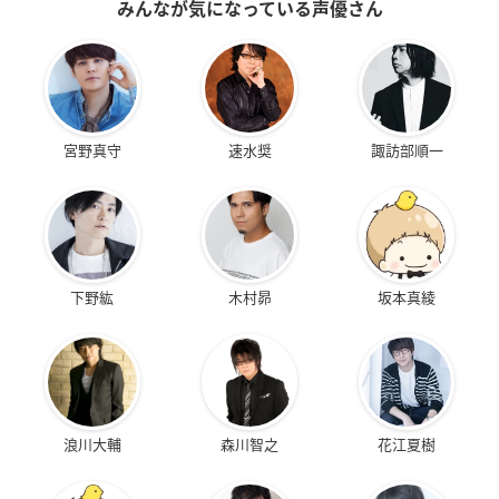
みんなが気になっている声優さん
宮野真守
速水奨
諏訪部順一
下野紘
木村昴
坂本真綾
浪川大輔
森川智之
花江夏樹