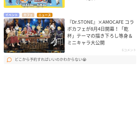
イベント
カフェ
ニュース
『Dr.STONE』×AMOCAFE コラ
ボカフェが8月4日開幕！「乾
杯」テーマの描き下ろし等身＆
ミニキャラ大公開
6コメント
どこから予約すればいいのかわからない😭