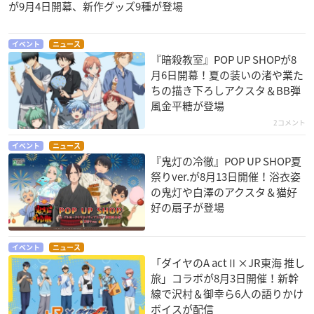
が9月4日開幕、新作グッズ9種が登場
イベント
ニュース
『暗殺教室』POP UP SHOPが8
月6日開幕！夏の装いの渚や業た
ちの描き下ろしアクスタ＆BB弾
風金平糖が登場
2コメント
イベント
ニュース
『鬼灯の冷徹』POP UP SHOP夏
祭りver.が8月13日開催！浴衣姿
の鬼灯や白澤のアクスタ＆猫好
好の扇子が登場
イベント
ニュース
「ダイヤのA actⅡ×JR東海 推し
旅」コラボが8月3日開催！新幹
線で沢村＆御幸ら6人の語りかけ
ボイスが配信