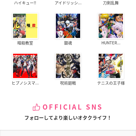
ハイキュー!!
アイドリッシ...
刀剣乱舞
暗殺教室
銀魂
HUNTER...
ヒプノシスマ...
呪術廻戦
テニスの王子様
OFFICIAL SNS
フォローしてより楽しいオタクライフ！