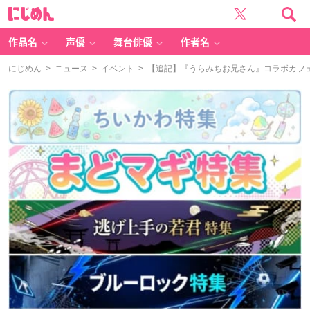
に
じ
め
ん
作品名
声優
舞台俳優
作者名
にじめん
>
ニュース
>
イベント
> 【追記】『うらみちお兄さん』コラボカフェ