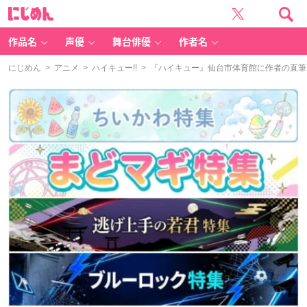
に
じ
め
ん
作品名
声優
舞台俳優
作者名
にじめん
>
アニメ
>
ハイキュー!!
> 『ハイキュー』仙台市体育館に作者の直