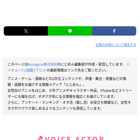
記事の内容について報告する
このページは
kusuguru株式会社
のにじめん編集部が作成・配信しています。
ハ
イキュー!!
/
話題
/
アニメ
の最新情報はリンク先をご覧ください。
アニメ・ゲーム・漫画などの2次元コンテンツや、声優・舞台・俳優などの情
報・話題をお届けする情報メディア「にじめん」。
女性向けアニメをはじめ、少年アニメやキャラクター作品、VTuberなどストリー
マーにも幅を広げ、オタクが気になる情報を幅広くお届けしています。
さらに、アンケート・ランキング・オタ活（推し活）お役立ち情報など、女性オ
タクがワクワク楽しめるようなコンテンツも発信しています。
VOICE ACTOR