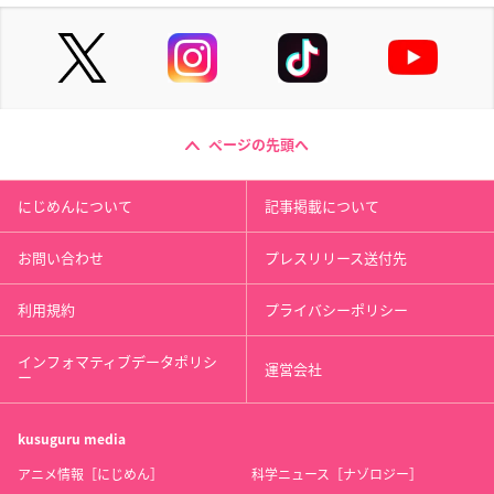
ページの先頭へ
にじめんについて
記事掲載について
お問い合わせ
プレスリリース送付先
利用規約
プライバシーポリシー
インフォマティブデータポリシ
運営会社
ー
kusuguru
media
アニメ情報［にじめん］
科学ニュース［ナゾロジー］