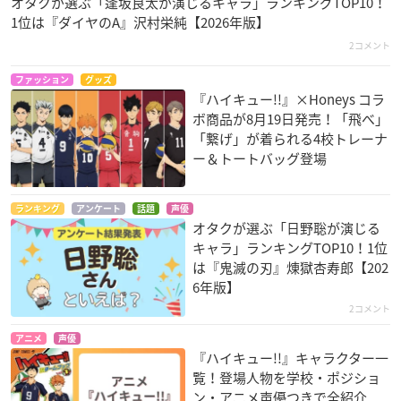
オタクが選ぶ「逢坂良太が演じるキャラ」ランキングTOP10！
1位は『ダイヤのA』沢村栄純【2026年版】
2コメント
ファッション
グッズ
『ハイキュー!!』×Honeys コラ
ボ商品が8月19日発売！「飛べ」
「繋げ」が着られる4校トレーナ
ー＆トートバッグ登場
ランキング
アンケート
話題
声優
オタクが選ぶ「日野聡が演じる
キャラ」ランキングTOP10！1位
は『鬼滅の刃』煉󠄁獄杏寿郎【202
6年版】
2コメント
アニメ
声優
『ハイキュー!!』キャラクター一
覧！登場人物を学校・ポジショ
ン・アニメ声優つきで全紹介