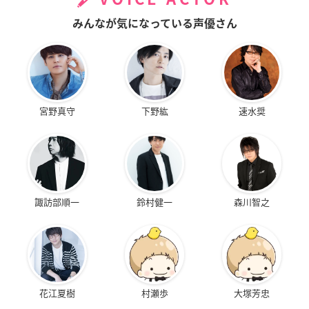
みんなが気になっている声優さん
宮野真守
下野紘
速水奨
諏訪部順一
鈴村健一
森川智之
花江夏樹
村瀬歩
大塚芳忠