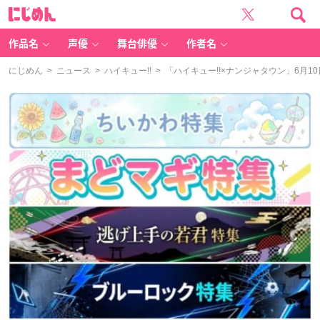
に
じ
め
ん
作品名
声優
舞台俳優
作者名
にじめん
>
ニュース
>
ハイキュー!!
> 「ハイキュー!!×ナンジャタウン」6