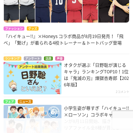
ファッション
グッズ
『ハイキュー!!』×Honeys コラボ商品が8月19日発売！「飛
べ」「繋げ」が着られる4校トレーナー＆トートバッグ登場
ランキング
アンケート
話題
声優
オタクが選ぶ「日野聡が演じる
キャラ」ランキングTOP10！1位
は『鬼滅の刃』煉󠄁獄杏寿郎【202
6年版】
2コメント
フェア
ニュース
小学生姿が尊すぎ「ハイキュー!!
×ローソン」コラボキャンペー
ンが8月11日開始、描き下ろしク
リアファイル全8種が貰える