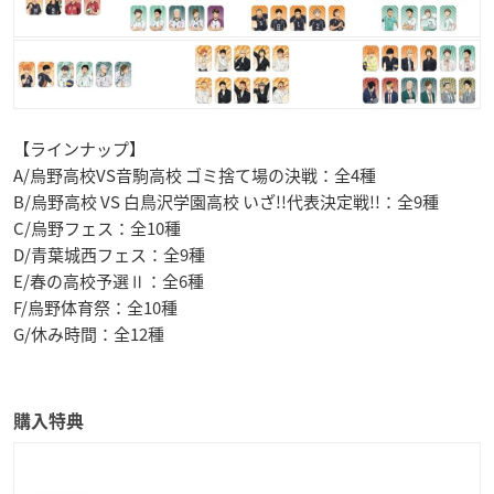
【ラインナップ】
A/烏野高校VS音駒高校 ゴミ捨て場の決戦：全4種
B/烏野高校 VS 白鳥沢学園高校 いざ!!代表決定戦!!：全9種
C/烏野フェス：全10種
D/青葉城西フェス：全9種
E/春の高校予選Ⅱ：全6種
F/烏野体育祭：全10種
G/休み時間：全12種
購入特典