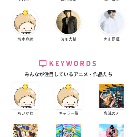
坂本真綾
浪川大輔
内山昂輝
KEYWORDS
みんなが注目しているアニメ・作品たち
ちいかわ
キャラ一覧
鬼滅の刃