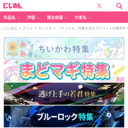
に
じ
め
ん
作品名
声優
舞台俳優
作者名
にじめん
>
グッズ
>
サンリオ
> 『サンリオ』可愛すぎるマスコットが発売中