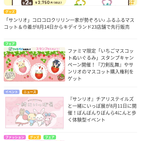
グッズ
「サンリオ」コロコロクリリン一家が勢ぞろい♪ ふるふるマス
コット＆巾着が8月14日からキデイランド23店舗で先行販売
フェア
ファミマ限定「いちごマスコッ
トぬいぐるみ」スタンプキャン
ペーン開催！『刀剣乱舞』やサ
ンリオのマスコット購入権利を
ゲット
イベント
ニュース
『サンリオ』チアリステイルズ
と一緒にいっぽ展が8月11日に開
催！ぼんぼんりぼんら4にんと歩
く体験型イベント
ファッション
グッズ
フェア