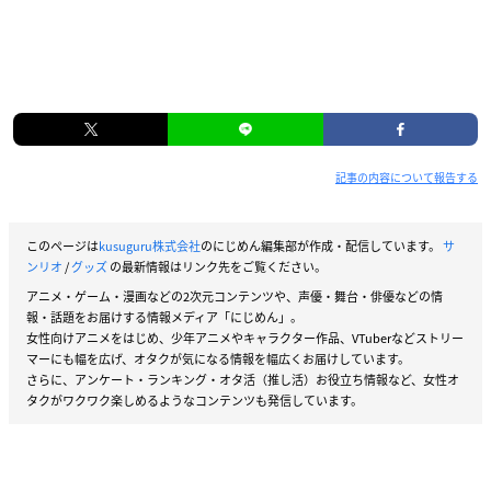
記事の内容について報告する
このページは
kusuguru株式会社
のにじめん編集部が作成・配信しています。
サ
ンリオ
/
グッズ
の最新情報はリンク先をご覧ください。
アニメ・ゲーム・漫画などの2次元コンテンツや、声優・舞台・俳優などの情
報・話題をお届けする情報メディア「にじめん」。
女性向けアニメをはじめ、少年アニメやキャラクター作品、VTuberなどストリー
マーにも幅を広げ、オタクが気になる情報を幅広くお届けしています。
さらに、アンケート・ランキング・オタ活（推し活）お役立ち情報など、女性オ
タクがワクワク楽しめるようなコンテンツも発信しています。