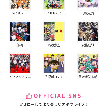
ハイキュー!!
アイドリッシ...
刀剣乱舞
銀魂
暗殺教室
呪術廻戦
ヒプノシスマ...
名探偵コナン
忍たま乱太郎
OFFICIAL SNS
フォローしてより楽しいオタクライフ！