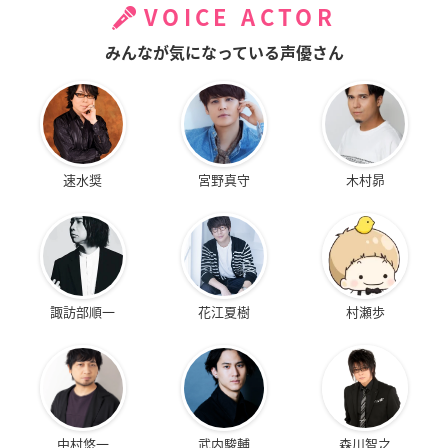
VOICE ACTOR
みんなが気になっている声優さん
速水奨
宮野真守
木村昴
諏訪部順一
花江夏樹
村瀬歩
中村悠一
武内駿輔
森川智之