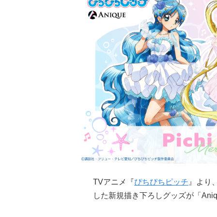
TVアニメ『
ぴちぴちピッチ
』より
した新規描き下ろしグッズが「Ani