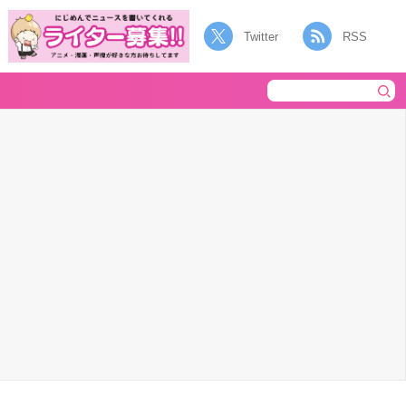
Twitter
RSS