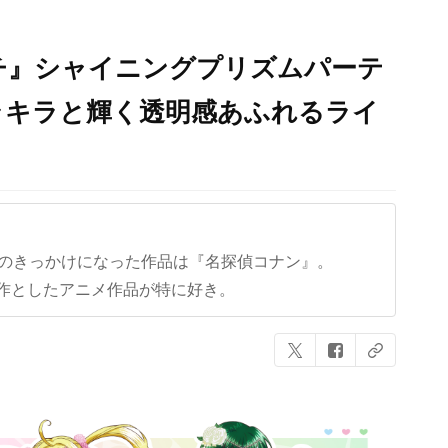
チ』シャイニングプリズムパーテ
ラキラと輝く透明感あふれるライ
クのきっかけになった作品は『名探偵コナン』。
作としたアニメ作品が特に好き。