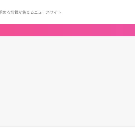
求める情報が集まるニュースサイト