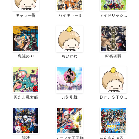
キャラ一覧
ハイキュー!!
アイドリッシ...
鬼滅の刃
ちいかわ
呪術廻戦
忍たま乱太郎
刀剣乱舞
Ｄｒ．ＳＴＯ...
銀魂
テニスの王子様
あんさんぶる...