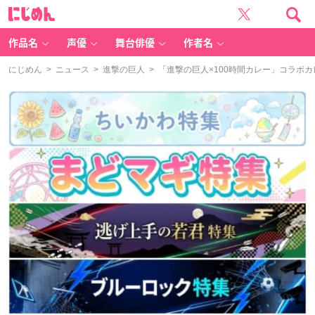
に
じ
め
ん
作品名
声優
舞台俳優
作者名
にじめん
>
ニュース
>
進撃の巨人
> 「進撃の巨人×100時間カレー」コラボ