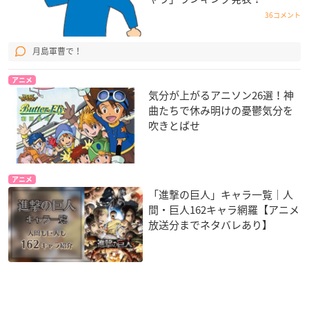
36コメント
月島軍曹で！
アニメ
気分が上がるアニソン26選！神
曲たちで休み明けの憂鬱気分を
吹きとばせ
アニメ
「進撃の巨人」キャラ一覧｜人
間・巨人162キャラ網羅【アニメ
放送分までネタバレあり】