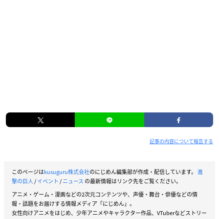
記事の内容について報告する
このページは
kusuguru株式会社
のにじめん編集部が作成・配信しています。
進
撃の巨人
/
イベント
/
ニュース
の最新情報はリンク先をご覧ください。
アニメ・ゲーム・漫画などの2次元コンテンツや、声優・舞台・俳優などの情
報・話題をお届けする情報メディア「にじめん」。
女性向けアニメをはじめ、少年アニメやキャラクター作品、VTuberなどストリー