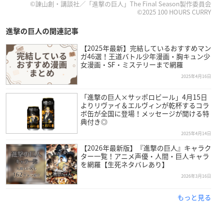
©諫山創・講談社／「進撃の巨人」The Final Season製作委員会
©2025 100 HOURS CURRY
進撃の巨人の関連記事
【2025年最新】完結しているおすすめマン
ガ46選！王道バトル少年漫画・胸キュン少
女漫画・SF・ミステリーまで網羅
2025年4月16日
「進撃の巨人×サッポロビール」4月15日
よりリヴァイ＆エルヴィンが乾杯するコラ
ボ缶が全国に登場！メッセージが聞ける特
典付き◎
2025年4月14日
【2026年最新版】『進撃の巨人』キャラク
ター一覧！アニメ声優・人間・巨人キャラ
を網羅【生死ネタバレあり】
2026年3月16日
もっと見る