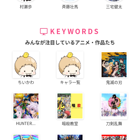
村瀬歩
斉藤壮馬
三宅健太
KEYWORDS
みんなが注目しているアニメ・作品たち
ちいかわ
キャラ一覧
鬼滅の刃
HUNTER...
暗殺教室
刀剣乱舞