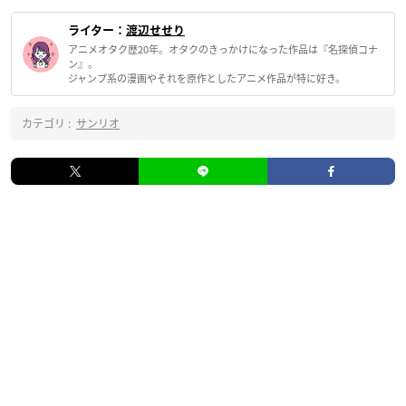
ライター：
渡辺せせり
アニメオタク歴20年。オタクのきっかけになった作品は『名探偵コナ
ン』。
ジャンプ系の漫画やそれを原作としたアニメ作品が特に好き。
カテゴリ :
サンリオ