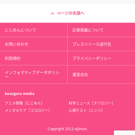
ページの先頭へ
にじめんについて
記事掲載について
お問い合わせ
プレスリリース送付先
利用規約
プライバシーポリシー
インフォマティブデータポリシ
運営会社
ー
kusuguru
media
アニメ情報［にじめん］
科学ニュース［ナゾロジー］
メンタルケア［ココロジー］
心理テスト［シンリ］
Copyright 2013 nijimen.