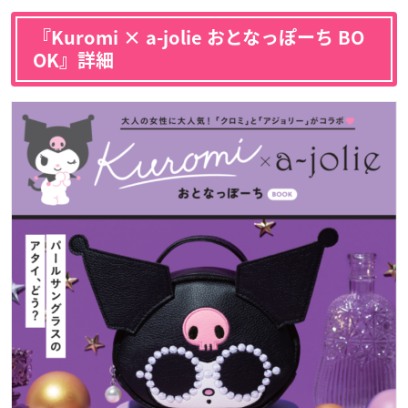
『Kuromi × a-jolie おとなっぽーち BO
OK』詳細