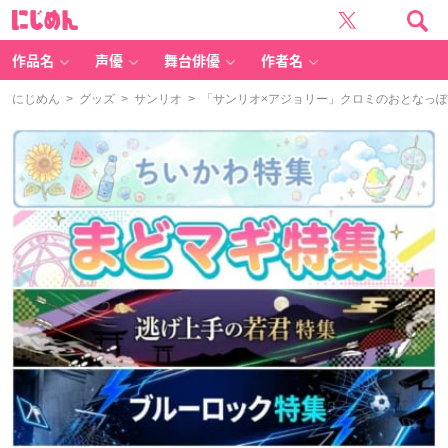
に
じ
め
ん
作品名
声優
舞台俳優
作者名
にじめん
>
グッズ
>
サンリオ
> 「サンリオ×アジョリー」クロミのおとなっぽ