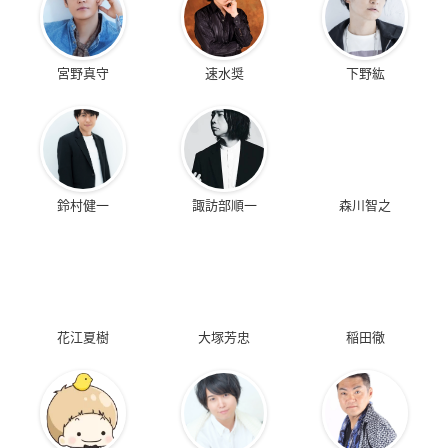
宮野真守
速水奨
下野紘
鈴村健一
諏訪部順一
森川智之
花江夏樹
大塚芳忠
稲田徹