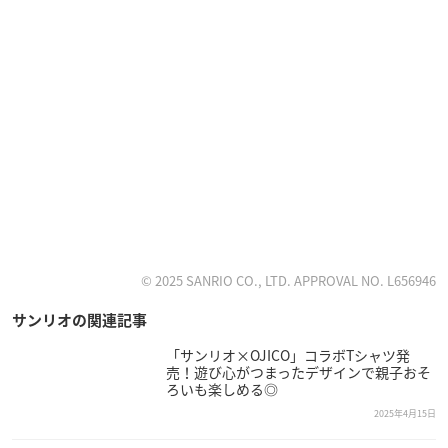
© 2025 SANRIO CO., LTD. APPROVAL NO. L656946
サンリオの関連記事
「サンリオ×OJICO」コラボTシャツ発
売！遊び心がつまったデザインで親子おそ
ろいも楽しめる◎
2025年4月15日