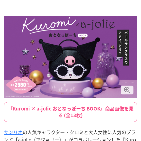
『Kuromi × a-jolie おとなっぽーち BOOK』商品画像を見
る (全13枚)
サンリオ
の人気キャラクター・クロミと大人女性に人気のブラ
ンド「a-jolie（アジョリー）」がコラボレーションした『Kuro