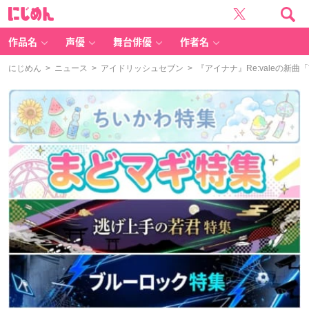
に
じ
め
ん
作品名
声優
舞台俳優
作者名
にじめん
>
ニュース
>
アイドリッシュセブン
> 『アイナナ』Re:valeの新