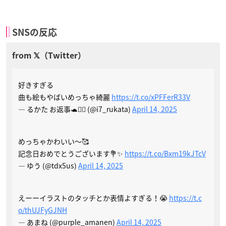
SNSの反応
好きすぎる
曲も絵もやばいめっちゃ綺麗
https://t.co/xPFFerR33V
— るかた お返事🐢🙇‍♀️ (@i7_rukata)
April 14, 2025
めっちゃかわいい〜🥰
記念日おめでとうございます💐✨
https://t.co/Bxm19kJTcV
— ゆう (@tdx5us)
April 14, 2025
えーーイラストのタッチとか表情よすぎる！😭
https://t.c
o/thUJFyGJNH
— あまね (@purple_amanen)
April 14, 2025