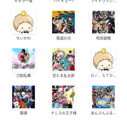
キャラ一覧
ハイキュー!!
アイドリッシ...
ちいかわ
鬼滅の刃
呪術廻戦
刀剣乱舞
忍たま乱太郎
Ｄｒ．ＳＴＯ...
銀魂
テニスの王子様
あんさんぶる...