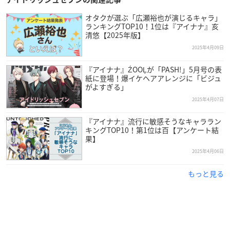
オタクが選ぶ「広瀬裕也が演じるキャラ」
ランキングTOP10！1位は『アイナナ』亥
清悠【2025年版】
2025年4月09日
『アイナナ』ŹOOĻが「PASH!」5月号の表
紙に登場！爆イケヘアアレンジに「ビジュ
がよすぎる」
2025年4月07日
『アイナナ』流行に敏感そうなキャララン
キングTOP10！第1位は百【アンケート結
果】
2025年4月06日
もっと見る