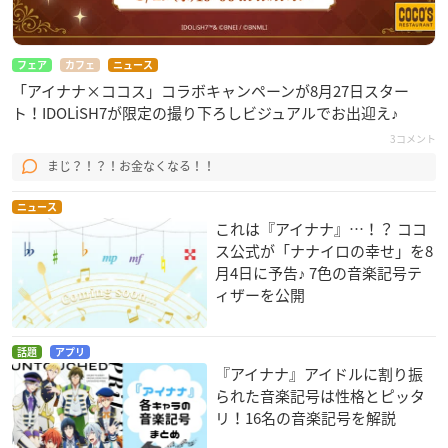
フェア
カフェ
ニュース
「アイナナ×ココス」コラボキャンペーンが8月27日スター
ト！IDOLiSH7が限定の撮り下ろしビジュアルでお出迎え♪
3コメント
まじ？！？！お金なくなる！！
ニュース
これは『アイナナ』…！？ ココ
ス公式が「ナナイロの幸せ」を8
月4日に予告♪ 7色の音楽記号テ
ィザーを公開
話題
アプリ
『アイナナ』アイドルに割り振
られた音楽記号は性格とピッタ
リ！16名の音楽記号を解説