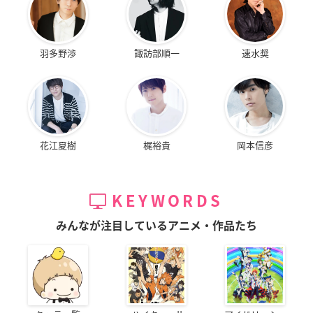
羽多野渉
諏訪部順一
速水奨
花江夏樹
梶裕貴
岡本信彦
KEYWORDS
みんなが注目しているアニメ・作品たち