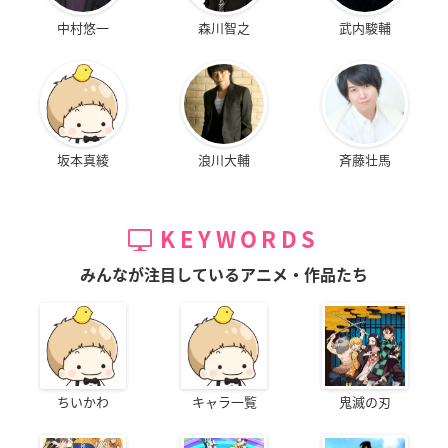
中村悠一
森川智之
武内駿輔
坂本真綾
浪川大輔
斉藤壮馬
KEYWORDS
みんなが注目しているアニメ・作品たち
ちいかわ
キャラ一覧
鬼滅の刃