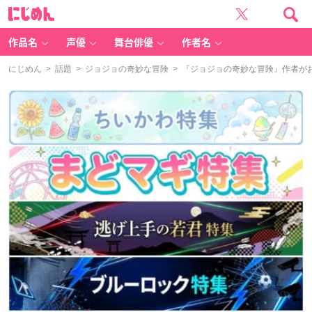
に
じ
め
ん
作品名
声優
舞台俳優
作者名
にじめん
>
話題
>
ジョジョの奇妙な冒険
> 『ジョジョの奇妙な冒険』作者が