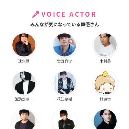
VOICE ACTOR
みんなが気になっている声優さん
速水奨
宮野真守
木村昴
諏訪部順一
花江夏樹
村瀬歩