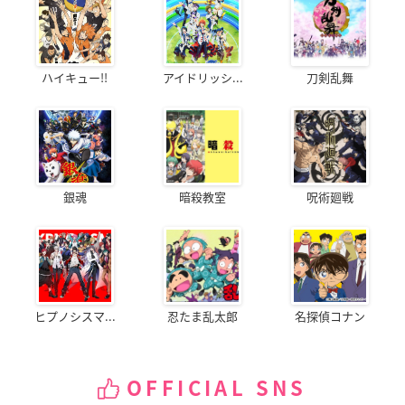
ハイキュー!!
アイドリッシ...
刀剣乱舞
銀魂
暗殺教室
呪術廻戦
ヒプノシスマ...
忍たま乱太郎
名探偵コナン
OFFICIAL SNS