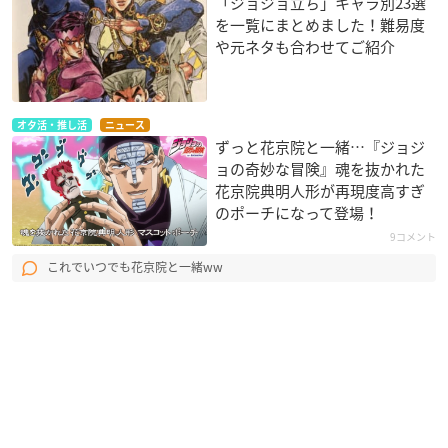
「ジョジョ立ち」キャラ別23選
を一覧にまとめました！難易度
や元ネタも合わせてご紹介
オタ活・推し活
ニュース
ずっと花京院と一緒…『ジョジ
ョの奇妙な冒険』魂を抜かれた
花京院典明人形が再現度高すぎ
のポーチになって登場！
9コメント
これでいつでも花京院と一緒ww