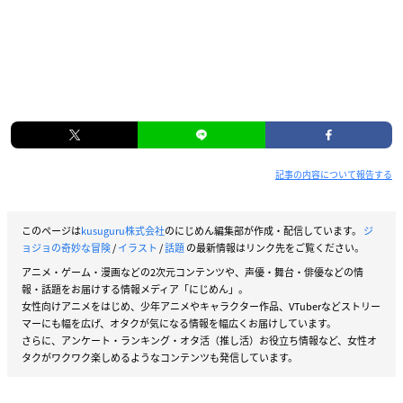
記事の内容について報告する
このページは
kusuguru株式会社
のにじめん編集部が作成・配信しています。
ジ
ョジョの奇妙な冒険
/
イラスト
/
話題
の最新情報はリンク先をご覧ください。
アニメ・ゲーム・漫画などの2次元コンテンツや、声優・舞台・俳優などの情
報・話題をお届けする情報メディア「にじめん」。
女性向けアニメをはじめ、少年アニメやキャラクター作品、VTuberなどストリー
マーにも幅を広げ、オタクが気になる情報を幅広くお届けしています。
さらに、アンケート・ランキング・オタ活（推し活）お役立ち情報など、女性オ
タクがワクワク楽しめるようなコンテンツも発信しています。