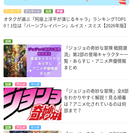
ランキング
アンケート
話題
声優
オタクが選ぶ「阿座上洋平が演じるキャラ」ランキングTOP1
0！1位は『バーンブレイバーン』ルイス・スミス【2026年版】
話題
『ジョジョの奇妙な冒険 戦闘潮
流』第2部の登場キャラクター一
覧・あらすじ・アニメ声優情報
まとめ
話題
アニメ
マンガ
「ジョジョの奇妙な冒険」全8部
をわかりやすく解説！見る順番
は？アニメ化されているのは何
部まで？
話題
アニメ
マンガ