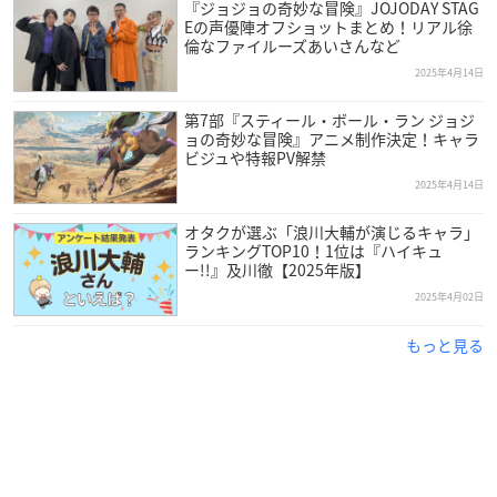
『ジョジョの奇妙な冒険』JOJODAY STAG
Eの声優陣オフショットまとめ！リアル徐
倫なファイルーズあいさんなど
2025年4月14日
第7部『スティール・ボール・ラン ジョジ
ョの奇妙な冒険』アニメ制作決定！キャラ
ビジュや特報PV解禁
2025年4月14日
オタクが選ぶ「浪川大輔が演じるキャラ」
ランキングTOP10！1位は『ハイキュ
ー!!』及川徹【2025年版】
2025年4月02日
もっと見る