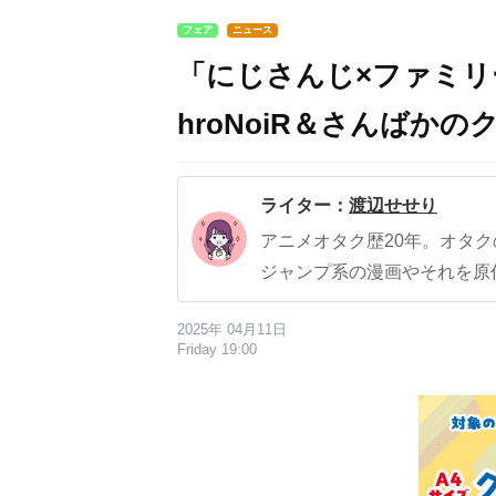
フェア
ニュース
「にじさんじ×ファミリ
hroNoiR＆さんばか
ライター：
渡辺せせり
アニメオタク歴20年。オタ
ジャンプ系の漫画やそれを原
2025年 04月11日
Friday 19:00