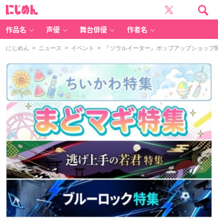
に
じ
め
ん
作品名
声優
舞台俳優
作者名
にじめん
>
ニュース
>
イベント
> 『ソウルイーター』ポップアップショップ