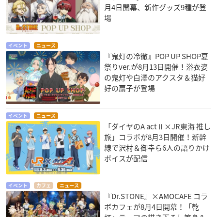
月4日開幕、新作グッズ9種が登
場
イベント
ニュース
『鬼灯の冷徹』POP UP SHOP夏
祭りver.が8月13日開催！浴衣姿
の鬼灯や白澤のアクスタ＆猫好
好の扇子が登場
イベント
ニュース
「ダイヤのA actⅡ×JR東海 推し
旅」コラボが8月3日開催！新幹
線で沢村＆御幸ら6人の語りかけ
ボイスが配信
イベント
カフェ
ニュース
『Dr.STONE』×AMOCAFE コラ
ボカフェが8月4日開幕！「乾