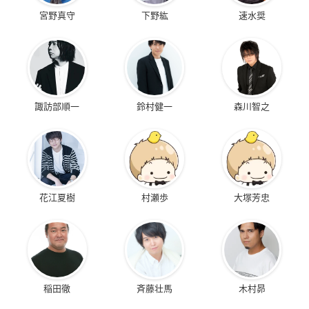
宮野真守
下野紘
速水奨
諏訪部順一
鈴村健一
森川智之
花江夏樹
村瀬歩
大塚芳忠
稲田徹
斉藤壮馬
木村昴