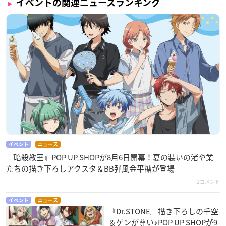
イベントの関連ニュースランキング
イベント
ニュース
『暗殺教室』POP UP SHOPが8月6日開幕！夏の装いの渚や業
たちの描き下ろしアクスタ＆BB弾風金平糖が登場
2コメント
イベント
ニュース
『Dr.STONE』描き下ろしの千空
＆ゲンが尊い♪POP UP SHOPが9