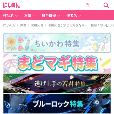
に
じ
め
ん
作品名
声優
舞台俳優
作者名
にじめん
>
声優
>
佐藤拓也
> 佐藤拓也が演じる好きなキャラ投票！やっぱり