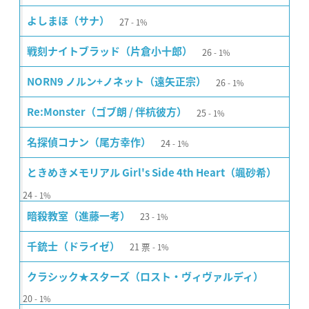
27
よしまほ（サナ）
1%
26
戦刻ナイトブラッド（片倉小十郎）
1%
26
NORN9 ノルン+ノネット（遠矢正宗）
1%
25
Re:Monster（ゴブ朗 / 伴杭彼方）
1%
24
名探偵コナン（尾方幸作）
1%
ときめきメモリアル Girl's Side 4th Heart（颯砂希）
24
1%
23
暗殺教室（進藤一考）
1%
21
票
千銃士（ドライゼ）
1%
クラシック★スターズ（ロスト・ヴィヴァルディ）
20
1%