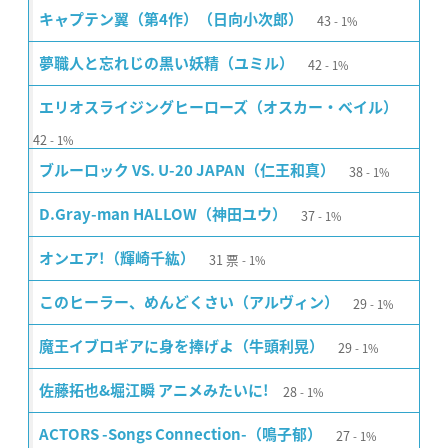
43
キャプテン翼（第4作）（日向小次郎）
1%
42
夢職人と忘れじの黒い妖精（ユミル）
1%
エリオスライジングヒーローズ（オスカー・ベイル）
42
1%
38
ブルーロック VS. U-20 JAPAN（仁王和真）
1%
37
D.Gray-man HALLOW（神田ユウ）
1%
31
票
オンエア!（輝崎千紘）
1%
29
このヒーラー、めんどくさい（アルヴィン）
1%
29
魔王イブロギアに身を捧げよ（牛頭利晃）
1%
28
佐藤拓也&堀江瞬 アニメみたいに!
1%
27
ACTORS -Songs Connection-（鳴子郁）
1%