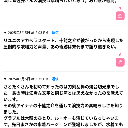
演じる佐藤さんの演技は素晴らしいと思う。あと歌が最高。
7
2025年5月5日 at 2:03 PM
返信
リユニのアカペラスタート、十龍之介が彼だったから実現した
圧倒的な歌唱力と声量、あの奇跡は末代まで語り継ぎたい。
6
2025年5月5日 at 3:35 PM
返信
さとたくさんを初めて知ったのは刀剣乱舞の燭台切光忠でし
た。あの時は江雪左文字と同じ声とは思えなかったのを覚えて
います。
その後アイナナの十龍之介を通して演技力の素晴らしさを知り
ました。
グラブルは六龍のひとり、ル・オーも演じていらっしゃいま
す。先日まさかの水着バージョンが登場しましたが、水着でも