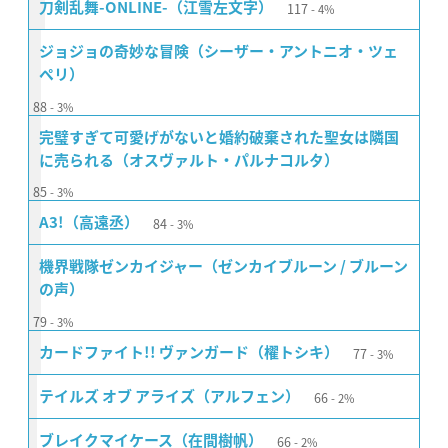
117
刀剣乱舞-ONLINE-（江雪左文字）
4%
ジョジョの奇妙な冒険（シーザー・アントニオ・ツェ
ペリ）
88
3%
完璧すぎて可愛げがないと婚約破棄された聖女は隣国
に売られる（オスヴァルト・パルナコルタ）
85
3%
84
A3!（高遠丞）
3%
機界戦隊ゼンカイジャー（ゼンカイブルーン / ブルーン
の声）
79
3%
77
カードファイト!! ヴァンガード（櫂トシキ）
3%
66
テイルズ オブ アライズ（アルフェン）
2%
66
ブレイクマイケース（在間樹帆）
2%