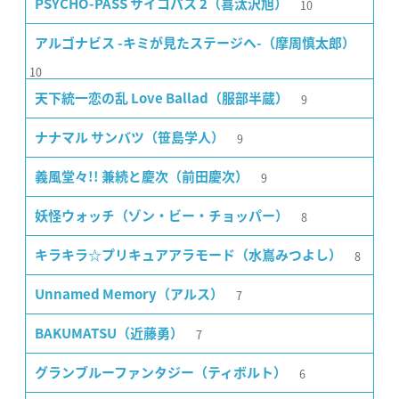
10
PSYCHO-PASS サイコパス 2（喜汰沢旭）
アルゴナビス -キミが見たステージへ-（摩周慎太郎）
10
9
天下統一恋の乱 Love Ballad（服部半蔵）
9
ナナマル サンバツ（笹島学人）
9
義風堂々!! 兼続と慶次（前田慶次）
8
妖怪ウォッチ（ゾン・ビー・チョッパー）
8
キラキラ☆プリキュアアラモード（水嶌みつよし）
7
Unnamed Memory（アルス）
7
BAKUMATSU（近藤勇）
6
グランブルーファンタジー（ティボルト）