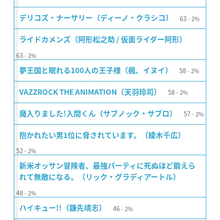
63
デリコズ・ナーサリー（ディーノ・クラシコ）
2%
ライドカメンズ（阿形松之助 / 仮面ライダー阿形）
63
2%
58
夢王国と眠れる100人の王子様（楓、イヌイ）
2%
58
VAZZROCK THE ANIMATION（天羽玲司）
2%
57
魔入りました!入間くん（サブノック・サブロ）
2%
抱かれたい男1位に脅されています。（綾木千広）
52
2%
新米オッサン冒険者、最強パーティに死ぬほど鍛えら
れて無敵になる。（リック・グラディアートル）
48
2%
46
ハイキュー!!（鎌先靖志）
2%