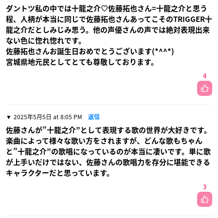
ダントツ私の中では十龍之介♡佐藤拓也さん=十龍之介と思う
程、人柄が本当に同じで佐藤拓也さんあってこそのTRIGGER十
龍之介だとしみじみ思う。他の声優さんの声では絶対表現出来
ない色に惚れ惚れです。
佐藤拓也さんお誕生日おめでとうございます(*^^*)
宮城県地元民としてとても尊敬しております。
4
2025年5月5日 at 8:05 PM
返信
佐藤さんが”十龍之介”として表現する歌の世界が大好きです。
楽曲によって様々な歌い方をされますが、どんな歌もちゃん
と”十龍之介”の歌唱になっているのが本当に凄いです。単に歌
が上手いだけではない、佐藤さんの歌唱力を存分に堪能できる
キャラクターだと思っています。
3