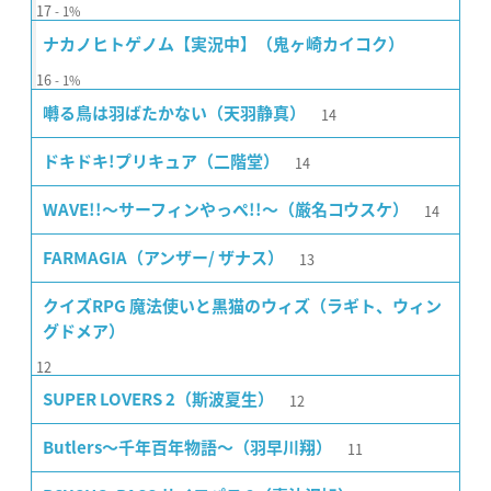
17
1%
ナカノヒトゲノム【実況中】（鬼ヶ崎カイコク）
16
1%
14
囀る鳥は羽ばたかない（天羽静真）
14
ドキドキ!プリキュア（二階堂）
14
WAVE!!〜サーフィンやっぺ!!〜（厳名コウスケ）
13
FARMAGIA（アンザー/ ザナス）
クイズRPG 魔法使いと黒猫のウィズ（ラギト、ウィン
グドメア）
12
12
SUPER LOVERS 2（斯波夏生）
11
Butlers〜千年百年物語〜（羽早川翔）