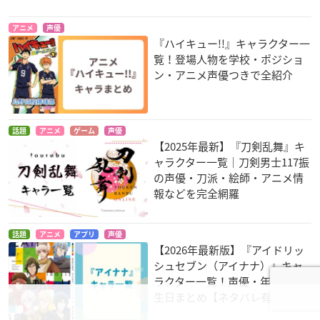
アニメ
声優
『ハイキュー!!』キャラクター一
覧！登場人物を学校・ポジショ
ン・アニメ声優つきで全紹介
話題
アニメ
ゲーム
声優
【2025年最新】『刀剣乱舞』キ
ャラクター一覧｜刀剣男士117振
の声優・刀派・絵師・アニメ情
報などを完全網羅
話題
アニメ
アプリ
声優
【2026年最新版】『アイドリッ
シュセブン（アイナナ）』キャ
ラクター一覧！声優・年齢・誕
生日まとめ【ネタバレ有】