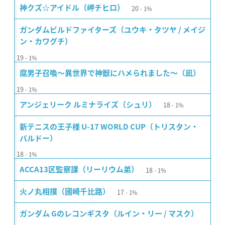
20
神クズ☆アイドル（岬チヒロ）
1%
ガンダムビルドファイターズ（ユウキ・タツヤ / メイジ
ン・カワグチ）
19
1%
腐男子召喚〜異世界で神獣にハメられました〜（凪）
19
1%
18
アンジェリーク ルミナライズ（シュリ）
1%
新テニスの王子様 U-17 WORLD CUP（トリスタン・
バルドー）
18
1%
18
ACCA13区監察課（リーリウム弟）
1%
17
火ノ丸相撲（國崎千比路）
1%
ガンダム Gのレコンギスタ（ルイン・リー / マスク）