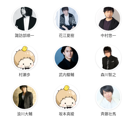
諏訪部順一
花江夏樹
中村悠一
村瀬歩
武内駿輔
森川智之
浪川大輔
坂本真綾
斉藤壮馬