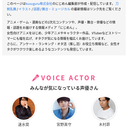
このページは
kusuguru株式会社
のにじめん編集部が作成・配信しています。
刀
剣乱舞
/
イラスト
/
話題
/
舞台・ミュージカル
の最新情報はリンク先をご覧くださ
い。
アニメ・ゲーム・漫画などの2次元コンテンツや、声優・舞台・俳優などの情
報・話題をお届けする情報メディア「にじめん」。
女性向けアニメをはじめ、少年アニメやキャラクター作品、VTuberなどストリー
マーにも幅を広げ、オタクが気になる情報を幅広くお届けしています。
さらに、アンケート・ランキング・オタ活（推し活）お役立ち情報など、女性オ
タクがワクワク楽しめるようなコンテンツも発信しています。
VOICE ACTOR
みんなが気になっている声優さん
速水奨
宮野真守
木村昴