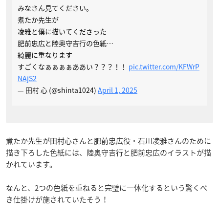
みなさん見てください。
煮たか先生が
凌雅と僕に描いてくださった
肥前忠広と陸奥守吉行の色紙…
綺麗に重なります
すごくなぁぁぁぁああい？？？！！
pic.twitter.com/KFWrP
NAjS2
— 田村 心 (@shinta1024)
April 1, 2025
煮たか先生が田村心さんと肥前忠広役・石川凌雅さんのために
描き下ろした色紙には、陸奥守吉行と肥前忠広のイラストが描
かれています。
なんと、2つの色紙を重ねると完璧に一体化するという驚くべ
き仕掛けが施されていたそう！