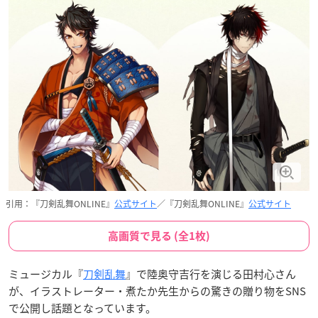
引用：『刀剣乱舞ONLINE』
公式サイト
／『刀剣乱舞ONLINE』
公式サイト
高画質で見る (全1枚)
ミュージカル『
刀剣乱舞
』で陸奥守吉行を演じる田村心さん
が、イラストレーター・煮たか先生からの驚きの贈り物をSNS
で公開し話題となっています。