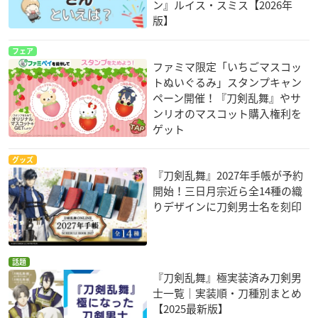
ン』ルイス・スミス【2026年
版】
フェア
ファミマ限定「いちごマスコッ
トぬいぐるみ」スタンプキャン
ペーン開催！『刀剣乱舞』やサ
ンリオのマスコット購入権利を
ゲット
グッズ
『刀剣乱舞』2027年手帳が予約
開始！三日月宗近ら全14種の織
りデザインに刀剣男士名を刻印
話題
『刀剣乱舞』極実装済み刀剣男
士一覧｜実装順・刀種別まとめ
【2025最新版】