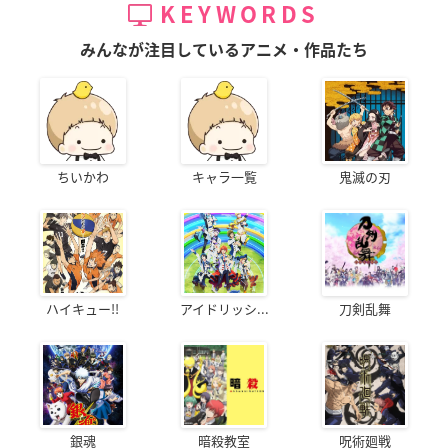
KEYWORDS
みんなが注目しているアニメ・作品たち
ちいかわ
キャラ一覧
鬼滅の刃
ハイキュー!!
アイドリッシ...
刀剣乱舞
銀魂
暗殺教室
呪術廻戦