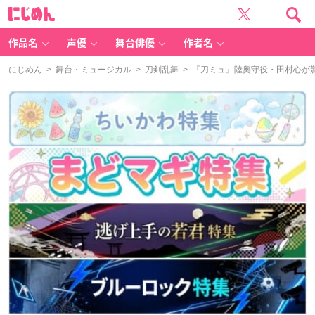
に
じ
め
ん
作品名
声優
舞台俳優
作者名
にじめん
>
舞台・ミュージカル
>
刀剣乱舞
> 『刀ミュ』陸奥守役・田村心が