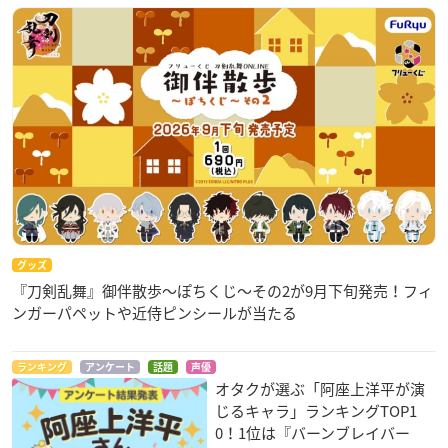
グッズ
『刀剣乱舞』御伴散歩～ぽちくじ～その2が9月下旬発売！フィ
ンガーパペットや近侍ピンシールが当たる
ランキング
アンケート
話題
声優
オタクが選ぶ「阿座上洋平が演
じるキャラ」ランキングTOP1
0！1位は『バーンブレイバー