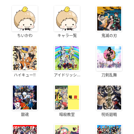
ちいかわ
キャラ一覧
鬼滅の刃
ハイキュー!!
アイドリッシ...
刀剣乱舞
銀魂
暗殺教室
呪術廻戦