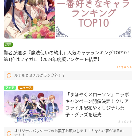
話題
賢者が選ぶ『魔法使いの約束』人気キャラランキングTOP10！
第1位はフィガロ【2024年度版アンケート結果】
17コメント
ルチルとミチルがランク外！？
フェア
ニュース
「まほやく×ローソン」コラボ
キャンペーン開催決定！クリア
ファイル配布やオリジナル菓
子・グッズを販売
5コメント
オリジナルパッケージのお菓子お願いします！！なんか夢があるの
で！！！