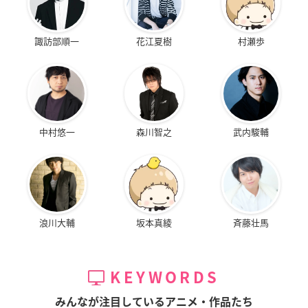
諏訪部順一
花江夏樹
村瀬歩
中村悠一
森川智之
武内駿輔
浪川大輔
坂本真綾
斉藤壮馬
KEYWORDS
みんなが注目しているアニメ・作品たち