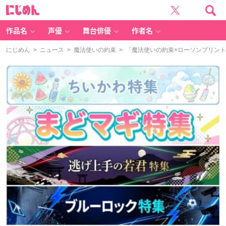
に
じ
め
ん
作品名
声優
舞台俳優
作者名
にじめん
>
ニュース
>
魔法使いの約束
> 「魔法使いの約束×ローソンプリン