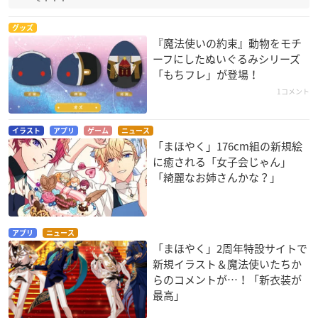
グッズ
『魔法使いの約束』動物をモチ
ーフにしたぬいぐるみシリーズ
「もちフレ」が登場！
1コメント
イラスト
アプリ
ゲーム
ニュース
「まほやく」176cm組の新規絵
に癒される「女子会じゃん」
「綺麗なお姉さんかな？」
アプリ
ニュース
「まほやく」2周年特設サイトで
新規イラスト＆魔法使いたちか
らのコメントが…！「新衣装が
最高」