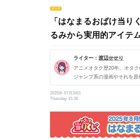
グッズ
「はなまるおばけ当りく
るみから実用的アイテム
ライター：
渡辺せせり
アニメオタク歴20年。オタ
ジャンプ系の漫画やそれを原
2025年 07月24日
Thursday 15:30