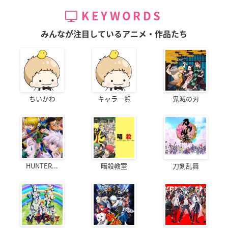
KEYWORDS
みんなが注目しているアニメ・作品たち
ちいかわ
キャラ一覧
鬼滅の刃
HUNTER...
暗殺教室
刀剣乱舞