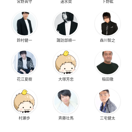
宮野真守
速水奨
下野紘
鈴村健一
諏訪部順一
森川智之
花江夏樹
大塚芳忠
稲田徹
村瀬歩
斉藤壮馬
三宅健太