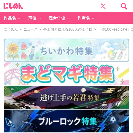
に
じ
め
ん
作品名
声優
舞台俳優
作者名
にじめん
>
ニュース
>
夢王国と眠れる100人の王子様
> 「夢100×eeo 