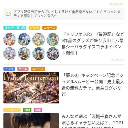
16コメント
アプリ配信当初からプレイしてるけど全然飽きない これからもっとメ
ディア展開してもっと有名…
オタ活・推し活
グッズ
ニュース
『ドリフェスR』『最遊記』など
9作品のグッズが盛り沢山！八景
島シーパラダイスコラボイベン
ト開催！
2コメント
アプリ
ゲーム
ニュース
「夢100」キャンペーン記念ビジ
ュアル&ムービー公開！史上最大
級の無料ガチャ、豪華ログボな
ど
ランキング
話題
声優
みんなが選ぶ「沢城千春さんが
演じるキャラといえば？」TOP1