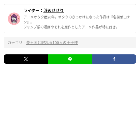
ライター：
渡辺せせり
アニメオタク歴20年。オタクのきっかけになった作品は『名探偵コナ
ン』。
ジャンプ系の漫画やそれを原作としたアニメ作品が特に好き。
カテゴリ :
夢王国と眠れる100人の王子様