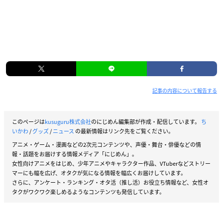
記事の内容について報告する
このページは
kusuguru株式会社
のにじめん編集部が作成・配信しています。
ち
いかわ
/
グッズ
/
ニュース
の最新情報はリンク先をご覧ください。
アニメ・ゲーム・漫画などの2次元コンテンツや、声優・舞台・俳優などの情
報・話題をお届けする情報メディア「にじめん」。
女性向けアニメをはじめ、少年アニメやキャラクター作品、VTuberなどストリー
マーにも幅を広げ、オタクが気になる情報を幅広くお届けしています。
さらに、アンケート・ランキング・オタ活（推し活）お役立ち情報など、女性オ
タクがワクワク楽しめるようなコンテンツも発信しています。