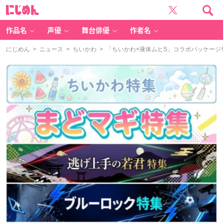
に
じ
め
ん
作品名
声優
舞台俳優
作者名
にじめん
>
ニュース
>
ちいかわ
> 「ちいかわ×液体ムヒS」コラボパッケー