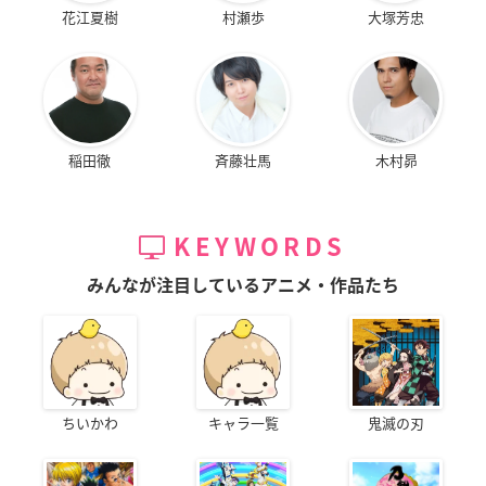
花江夏樹
村瀬歩
大塚芳忠
稲田徹
斉藤壮馬
木村昴
KEYWORDS
みんなが注目しているアニメ・作品たち
ちいかわ
キャラ一覧
鬼滅の刃