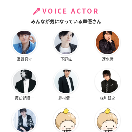
VOICE ACTOR
みんなが気になっている声優さん
宮野真守
下野紘
速水奨
諏訪部順一
鈴村健一
森川智之