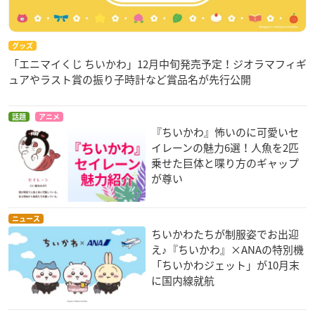
グッズ
「エニマイくじ ちいかわ」12月中旬発売予定！ジオラマフィギ
ュアやラスト賞の振り子時計など賞品名が先行公開
話題
アニメ
『ちいかわ』怖いのに可愛いセ
イレーンの魅力6選！人魚を2匹
乗せた巨体と喋り方のギャップ
が尊い
ニュース
ちいかわたちが制服姿でお出迎
え♪『ちいかわ』×ANAの特別機
「ちいかわジェット」が10月末
に国内線就航