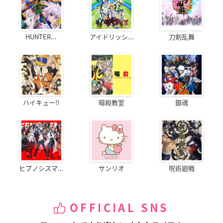
HUNTER...
アイドリッシ...
刀剣乱舞
ハイキュー!!
暗殺教室
銀魂
ヒプノシスマ...
サンリオ
呪術廻戦
OFFICIAL SNS