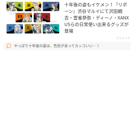
十年後の姿もイケメン！『リボ
ーン』渋谷マルイにて沢田綱
吉・雲雀恭弥・ディーノ・XANX
USらの日常使い出来るグッズが
登場
3コメント
やっぱり十年後の姿は、色気があってカッコいい…！