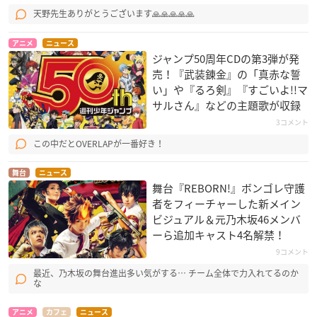
天野先生ありがとうございます🙏🙏🙏🙏🙏
アニメ
ニュース
ジャンプ50周年CDの第3弾が発
売！『武装錬金』の「真赤な誓
い」や『るろ剣』『すごいよ!!マ
サルさん』などの主題歌が収録
3コメント
この中だとOVERLAPが一番好き！
舞台
ニュース
舞台『REBORN!』ボンゴレ守護
者をフィーチャーした新メイン
ビジュアル＆元乃木坂46メンバ
ーら追加キャスト4名解禁！
9コメント
最近、乃木坂の舞台進出多い気がする… チーム全体で力入れてるのか
な
アニメ
カフェ
ニュース