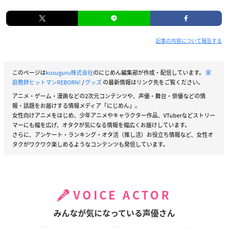
記事の内容について報告する
このページは
kusuguru株式会社
のにじめん編集部が作成・配信しています。
家
庭教師ヒットマンREBORN!
/
グッズ
の最新情報はリンク先をご覧ください。
アニメ・ゲーム・漫画などの2次元コンテンツや、声優・舞台・俳優などの情
報・話題をお届けする情報メディア「にじめん」。
女性向けアニメをはじめ、少年アニメやキャラクター作品、VTuberなどストリー
マーにも幅を広げ、オタクが気になる情報を幅広くお届けしています。
さらに、アンケート・ランキング・オタ活（推し活）お役立ち情報など、女性オ
タクがワクワク楽しめるようなコンテンツも発信しています。
VOICE ACTOR
みんなが気になっている声優さん