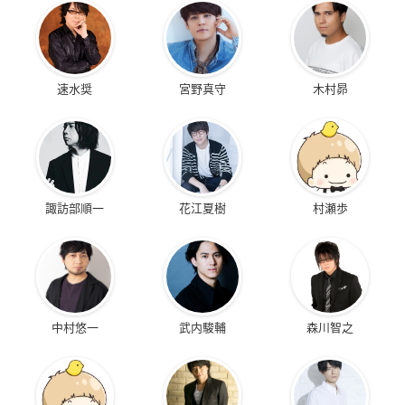
速水奨
宮野真守
木村昴
諏訪部順一
花江夏樹
村瀬歩
中村悠一
武内駿輔
森川智之