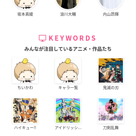
坂本真綾
浪川大輔
内山昂輝
KEYWORDS
みんなが注目しているアニメ・作品たち
ちいかわ
キャラ一覧
鬼滅の刃
ハイキュー!!
アイドリッシ...
刀剣乱舞