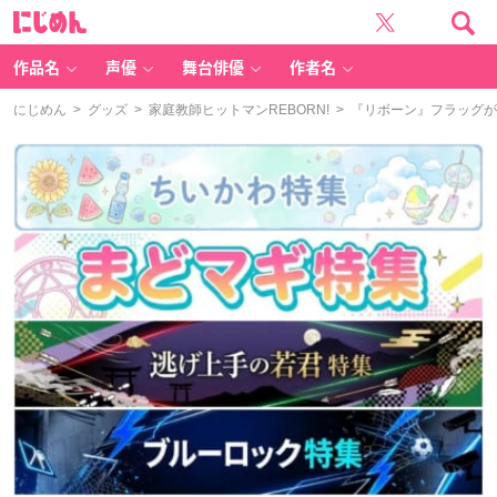
に
じ
め
ん
作品名
声優
舞台俳優
作者名
にじめん
>
グッズ
>
家庭教師ヒットマンREBORN!
> 『リボーン』フラッグ