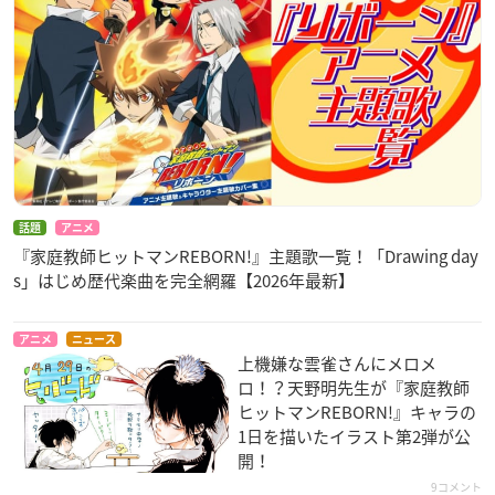
話題
アニメ
『家庭教師ヒットマンREBORN!』主題歌一覧！「Drawing day
s」はじめ歴代楽曲を完全網羅【2026年最新】
アニメ
ニュース
上機嫌な雲雀さんにメロメ
ロ！？天野明先生​が『家庭教師
ヒットマンREBORN!』キャラの
1日を描いたイラスト第2弾が公
開！
9コメント