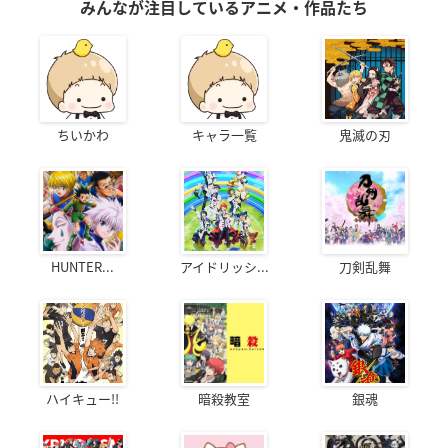
みんなが注目しているアニメ・作品たち
ちいかわ
キャラ一覧
鬼滅の刃
HUNTER...
アイドリッシ...
刀剣乱舞
ハイキュー!!
暗殺教室
銀魂