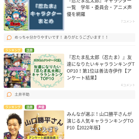
『忍たま乱太郎』キャラクター
一覧 学年・委員会・アニメ声
優を網羅
7コメント
めっちゃ分かりやすいです！ ありがとうございます！！
ランキング
話題
『忍たま乱太郎（忍たま）』友
達になりたいキャラランキングT
OP10！第1位は善法寺伊作【ア
ンケート結果】
4コメント
土井半助
ランキング
話題
声優
みんなが選ぶ！山口勝平さんが
演じる人気キャラランキングTO
P10【2022年版】