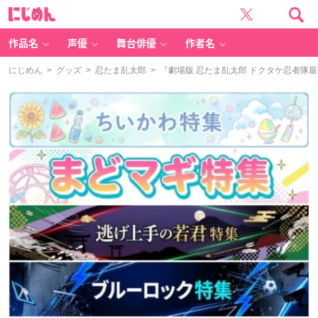
に
じ
め
ん
作品名
声優
舞台俳優
作者名
にじめん
>
グッズ
>
忍たま乱太郎
> 『劇場版 忍たま乱太郎 ドクタケ忍者隊