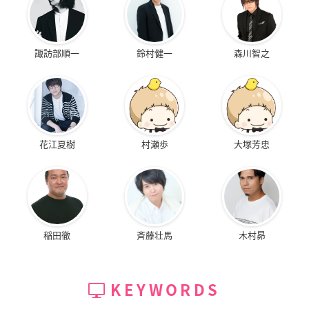
諏訪部順一
鈴村健一
森川智之
花江夏樹
村瀬歩
大塚芳忠
稲田徹
斉藤壮馬
木村昴
KEYWORDS