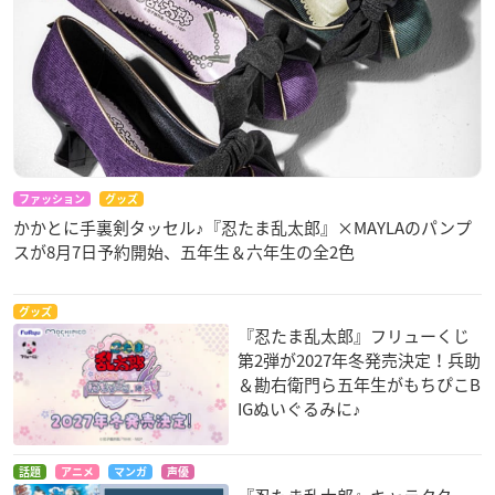
ファッション
グッズ
かかとに手裏剣タッセル♪『忍たま乱太郎』×MAYLAのパンプ
スが8月7日予約開始、五年生＆六年生の全2色
グッズ
『忍たま乱太郎』フリューくじ
第2弾が2027年冬発売決定！兵助
＆勘右衛門ら五年生がもちぴこB
IGぬいぐるみに♪
話題
アニメ
マンガ
声優