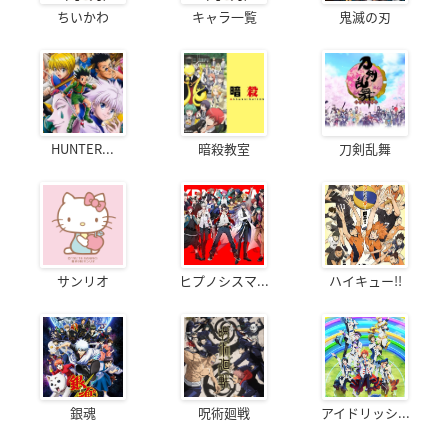
ちいかわ
キャラ一覧
鬼滅の刃
HUNTER...
暗殺教室
刀剣乱舞
サンリオ
ヒプノシスマ...
ハイキュー!!
銀魂
呪術廻戦
アイドリッシ...