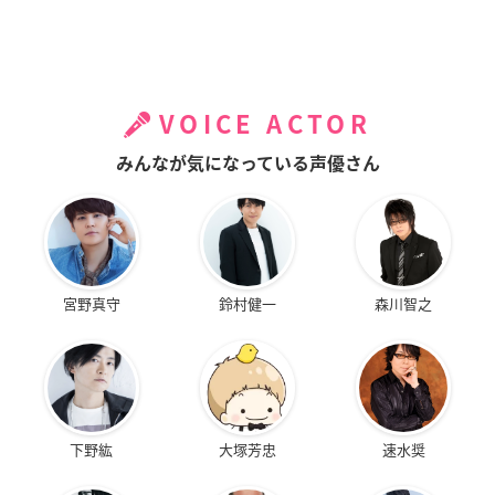
VOICE ACTOR
みんなが気になっている声優さん
宮野真守
鈴村健一
森川智之
下野紘
大塚芳忠
速水奨