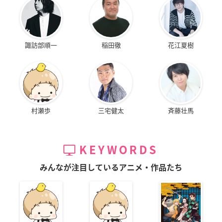
諏訪部順一
稲田徹
花江夏樹
村瀬歩
三宅健太
斉藤壮馬
KEYWORDS
みんなが注目しているアニメ・作品たち