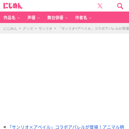
「サ
に
ン
じ
リ
め
オ
ん
×
ア
作品名
声優
舞台俳優
作者名
ベ
イ
ル」
商
にじめん
>
グッズ
>
サンリオ
>
「サンリオ×アベイル」コラボアパレルが登
品
ラ
イ
ン
ナ
ッ
プ
-
ア
ニ
メ
情
報
サ
イ
ト
に
じ
め
ん
「サンリオ×アベイル」コラボアパレルが登場！アニマル柄
<