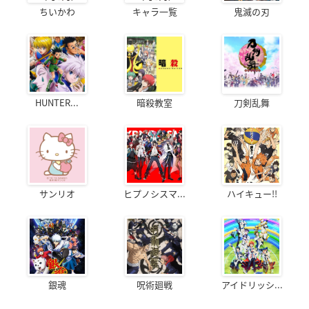
ちいかわ
キャラ一覧
鬼滅の刃
HUNTER...
暗殺教室
刀剣乱舞
サンリオ
ヒプノシスマ...
ハイキュー!!
銀魂
呪術廻戦
アイドリッシ...