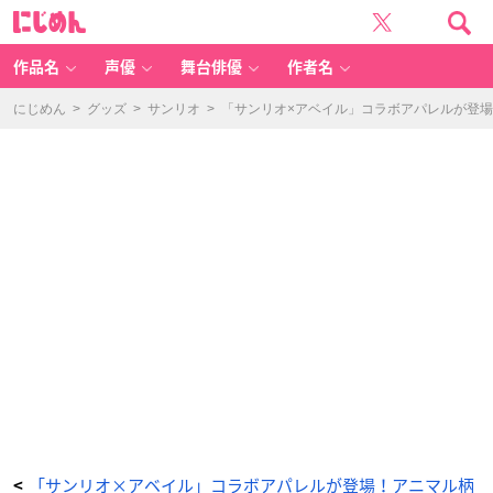
「サ
に
ン
じ
リ
め
オ
ん
×
ア
作品名
声優
舞台俳優
作者名
ベ
イ
ル」
商
にじめん
>
グッズ
>
サンリオ
>
「サンリオ×アベイル」コラボアパレルが登
品
ラ
イ
ン
ナ
ッ
プ
-
ア
ニ
メ
情
報
サ
イ
ト
に
じ
め
ん
「サンリオ×アベイル」コラボアパレルが登場！アニマル柄
<