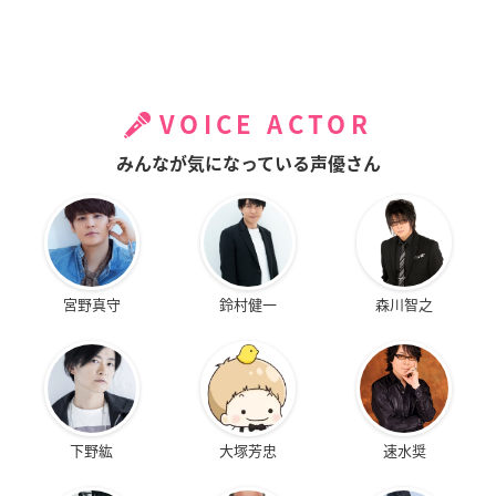
VOICE ACTOR
みんなが気になっている声優さん
宮野真守
鈴村健一
森川智之
下野紘
大塚芳忠
速水奨