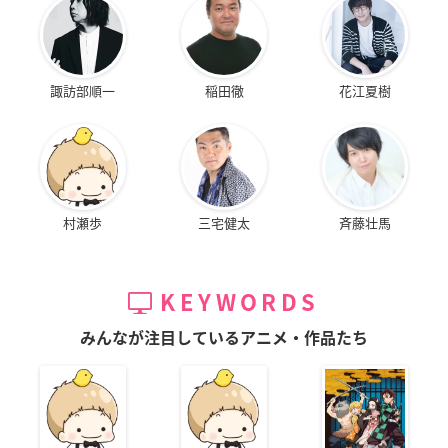
諏訪部順一
稲田徹
花江夏樹
村瀬歩
三宅健太
斉藤壮馬
KEYWORDS
みんなが注目しているアニメ・作品たち