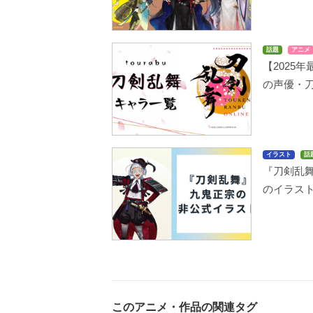
話題
アニメ
【2025
の声優・
イラスト
話
『刀剣乱
のイラス
このアニメ・作品の関連タグ