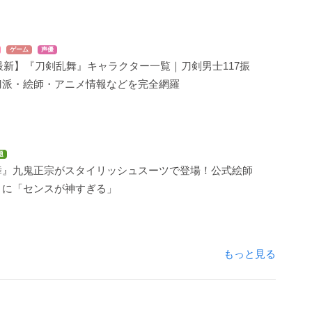
ゲーム
声優
年最新】『刀剣乱舞』キャラクター一覧｜刀剣男士117振
刀派・絵師・アニメ情報などを完全網羅
題
舞』九鬼正宗がスタイリッシュスーツで登場！公式絵師
トに「センスが神すぎる」
もっと見る