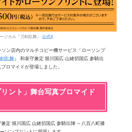
ージカル『刀剣乱舞』
公式X
り、ローソン店内のマルチコピー機サービス「ローソンプ
剣乱舞
』 和泉守兼定 堀川国広 山姥切国広 参騎出
真ブロマイドが登場しました。
プリント」舞台写真ブロマイド
守兼定 堀川国広 山姥切国広 参騎出陣 ～八百八町膝
ーソンプリントに登場します。