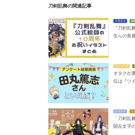
刀剣乱舞の関連記事
イラスト
話
『刀剣乱
生らの美
ランキング
オタクが選
位は『ツイ
イベント
ニ
「刀剣乱
閤左文字