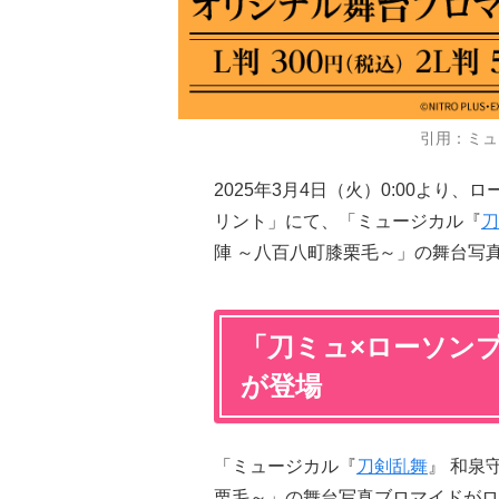
引用：ミュ
2025年3月4日（火）0:00よ
リント」にて、「ミュージカル『
刀
陣 ～八百八町膝栗毛～」の舞台写
「刀ミュ×ローソン
が登場
「ミュージカル『
刀剣乱舞
』 和泉
栗毛～」の舞台写真ブロマイドがロ