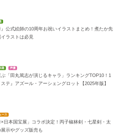
題
舞』公式絵師の10周年お祝いイラストまとめ！煮たか先
麗イラストは必見
話題
声優
ぶ「田丸篤志が演じるキャラ」ランキングTOP10！1
ステ』アズール・アーシェングロット【2025年版】
ュース
舞×日本国宝展」コラボ決定！丙子椒林剣・七星剣・太
の展示やグッズ販売も