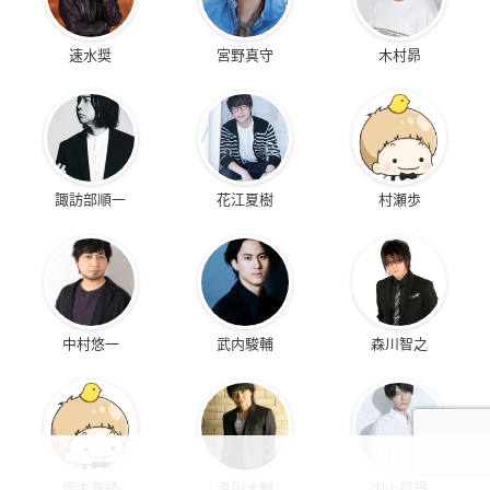
速水奨
宮野真守
木村昴
諏訪部順一
花江夏樹
村瀬歩
中村悠一
武内駿輔
森川智之
坂本真綾
浪川大輔
内山昂輝