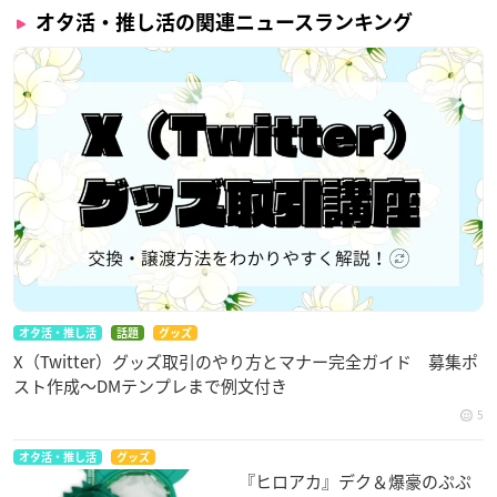
オタ活・推し活の関連ニュースランキング
オタ活・推し活
話題
グッズ
X（Twitter）グッズ取引のやり方とマナー完全ガイド 募集ポ
スト作成〜DMテンプレまで例文付き
5
オタ活・推し活
グッズ
『ヒロアカ』デク＆爆豪のぷぷ