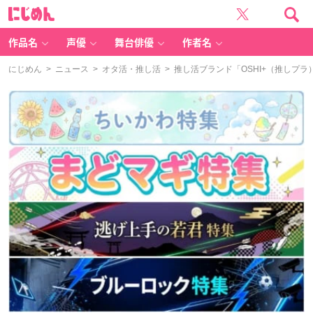
に
じ
め
ん
作品名
声優
舞台俳優
作者名
にじめん
>
ニュース
>
オタ活・推し活
> 推し活ブランド「OSHI+（推しプ