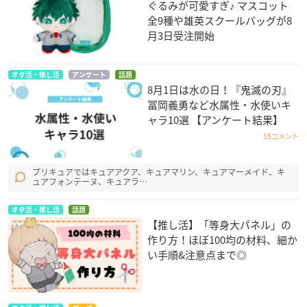
ぐるみが可愛すぎ♪ マスコット
全9種や雄英スクールバッグが8
月3日受注開始
オタ活・推し活
アンケート
話題
8月1日は水の日！『鬼滅の刃』
冨岡義勇など水属性・水使いキ
ャラ10選 【アンケート結果】
15コメント
プリキュアではキュアアクア、キュアマリン、キュアマーメイド、キ
ュアフォンテーヌ、キュアラ…
オタ活・推し活
話題
【推し活】「等身大パネル」の
作り方！ほぼ100均の材料、細か
い手順&注意点まで◎