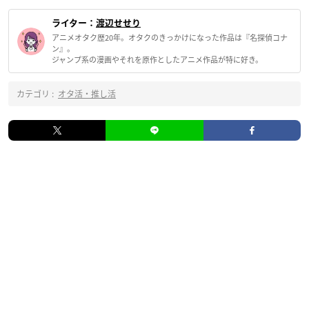
ライター：
渡辺せせり
アニメオタク歴20年。オタクのきっかけになった作品は『名探偵コナ
ン』。
ジャンプ系の漫画やそれを原作としたアニメ作品が特に好き。
カテゴリ :
オタ活・推し活