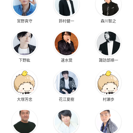
宮野真守
鈴村健一
森川智之
下野紘
速水奨
諏訪部順一
大塚芳忠
花江夏樹
村瀬歩