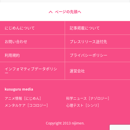
ページの先頭へ
にじめんについて
記事掲載について
お問い合わせ
プレスリリース送付先
利用規約
プライバシーポリシー
インフォマティブデータポリシ
運営会社
ー
kusuguru
media
アニメ情報［にじめん］
科学ニュース［ナゾロジー］
メンタルケア［ココロジー］
心理テスト［シンリ］
Copyright 2013 nijimen.