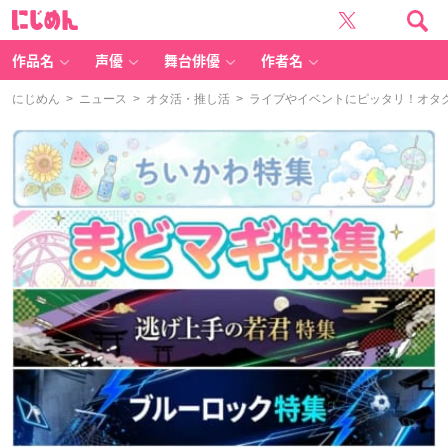
に
じ
め
ん
作品名
声優
舞台俳優
作者名
にじめん
>
ニュース
>
オタ活・推し活
> ライブやイベントにピッタリ！オタク向