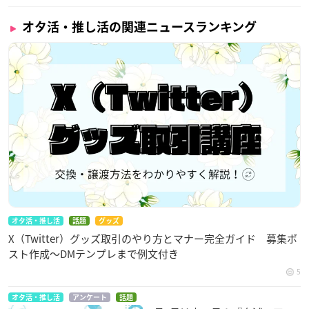
オタ活・推し活の関連ニュースランキング
オタ活・推し活
話題
グッズ
X（Twitter）グッズ取引のやり方とマナー完全ガイド 募集ポ
スト作成〜DMテンプレまで例文付き
5
オタ活・推し活
アンケート
話題