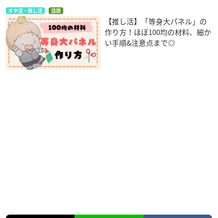
オタ活・推し活
話題
【推し活】「等身大パネル」の
作り方！ほぼ100均の材料、細か
い手順&注意点まで◎