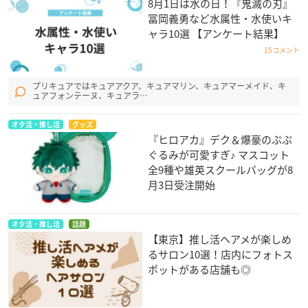
8月1日は水の日！『鬼滅の刃』
冨岡義勇など水属性・水使いキ
ャラ10選 【アンケート結果】
15コメント
プリキュアではキュアアクア、キュアマリン、キュアマーメイド、キ
ュアフォンテーヌ、キュアラ…
オタ活・推し活
グッズ
『ヒロアカ』デク＆爆豪のぷぷ
ぐるみが可愛すぎ♪ マスコット
全9種や雄英スクールバッグが8
月3日受注開始
オタ活・推し活
話題
【東京】推し活ヘアメが楽しめ
るサロン10選！店内にフォトス
ポットがある店舗も◎