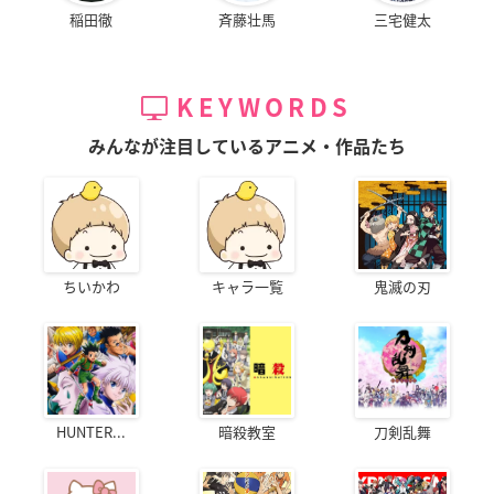
稲田徹
斉藤壮馬
三宅健太
KEYWORDS
みんなが注目しているアニメ・作品たち
ちいかわ
キャラ一覧
鬼滅の刃
HUNTER...
暗殺教室
刀剣乱舞